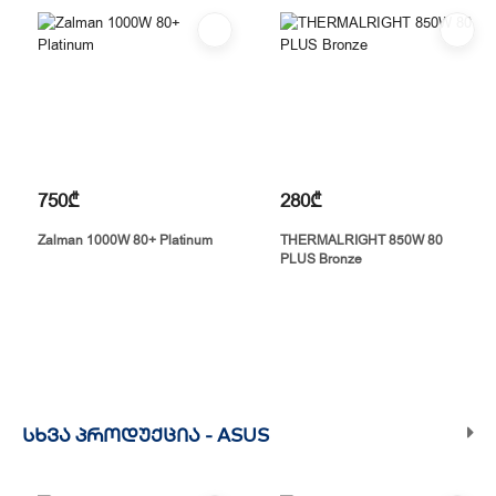
750₾
280₾
Zalman 1000W 80+ Platinum
THERMALRIGHT 850W 80
PLUS Bronze
ᲡᲮᲕᲐ ᲞᲠᲝᲓᲣᲥᲪᲘᲐ -
ASUS