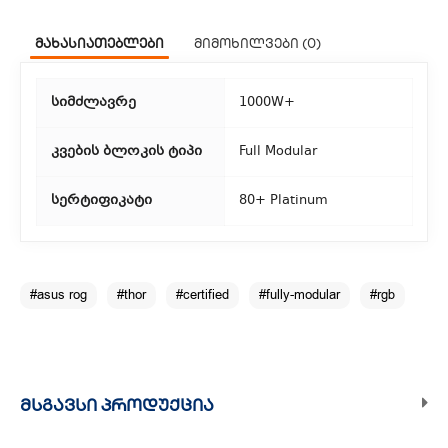
ჩვენ გთავაზობთ კურიერის სწრაფ მომსახურებას მთელი
მახასიათებლები
მიმოხილვები (0)
თბილისის მასშტაბით.
2. თვითმომსახურება
სიმძლავრე
1000W+
თუ გსურთ დაზოგოთ მიწოდებაზე, შეგიძლიათ თავად
აიღოთ თქვენი შეკვეთა ჩვენი ფილიალიდან.
კვების ბლოკის ტიპი
Full Modular
3. საფოსტო მიწოდება
სერტიფიკატი
80+ Platinum
რეგიონებიდან შეკვეთებისთვის ხელმისაწვდომია საფოსტო
მიწოდება. მიწოდების დრო დამოკიდებულია
ადგილმდებარეობაზე.
#asus rog
#thor
#certified
#fully-modular
#rgb
ᲛᲡᲒᲐᲕᲡᲘ ᲞᲠᲝᲓᲣᲥᲪᲘᲐ