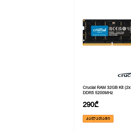
Crucial RAM 32GB Kit (2
DDR5 5200MHz
290₾
ᲙᲐᲚᲐᲗᲐᲨᲘ