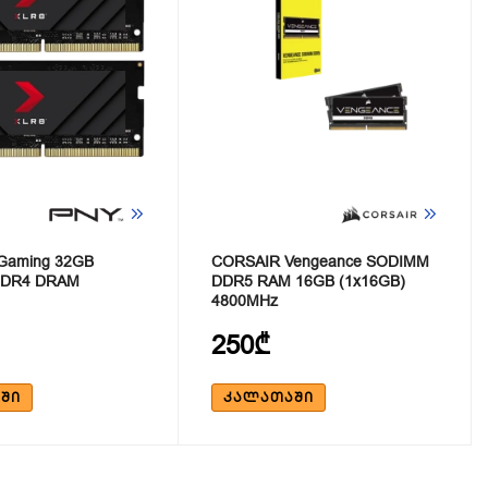
Gaming 32GB
CORSAIR Vengeance SODIMM
DDR4 DRAM
DDR5 RAM 16GB (1x16GB)
4800MHz
250₾
ᲨᲘ
ᲙᲐᲚᲐᲗᲐᲨᲘ