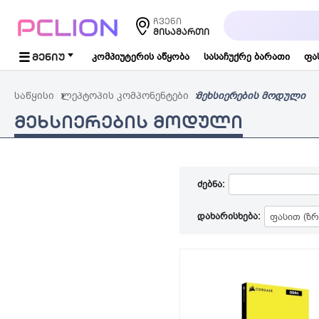
საძიებო
ჩვენი
სიტყვა...
ᲛᲘᲡᲐᲛᲐᲠᲗᲘ
ᲛᲔᲜᲘᲣ
კომპიუტერის აწყობა
სასაჩუქრე ბარათი
ფა
საწყისი
ლეპტოპის კომპონენტები
მეხსიერების მოდული
ᲛᲔᲮᲡᲘᲔᲠᲔᲑᲘᲡ ᲛᲝᲓᲣᲚᲘ
ძებნა:
დახარისხება: