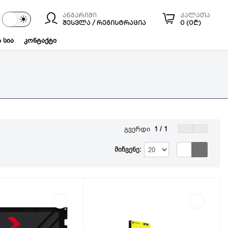
ანგარიში
კალათა
☾
☀
ები
ᲨᲔᲡᲕᲚᲐ / ᲠᲔᲒᲘᲡᲢᲠᲐᲪᲘᲐ
0 (0₾)
 სია
კონტაქტი
გვერდი
1 / 1
მიჩვენე: