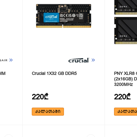
IMM
Crucial 1X32 GB DDR5
PNY XLR8 
(2x16GB) 
3200MHz
220₾
220₾
ᲙᲐᲚᲐᲗᲐᲨᲘ
ᲙᲐᲚᲐᲗᲐ