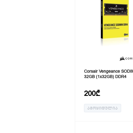
Corsair Vengeance SOD
32GB (1x32GB) DDR4
200₾
ᲐᲛᲝᲧᲘᲓᲣᲚᲘᲐ