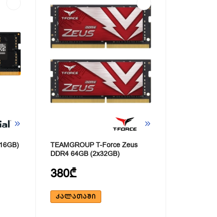
x16GB)
TEAMGROUP T-Force Zeus
DDR4 64GB (2x32GB)
380₾
ᲙᲐᲚᲐᲗᲐᲨᲘ