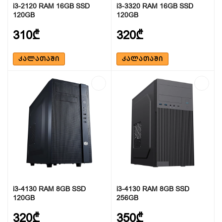
i3-2120 RAM 16GB SSD
i3-3320 RAM 16GB SSD
120GB
120GB
310₾
320₾
ᲙᲐᲚᲐᲗᲐᲨᲘ
ᲙᲐᲚᲐᲗᲐᲨᲘ
i3-4130 RAM 8GB SSD
i3-4130 RAM 8GB SSD
120GB
256GB
320₾
350₾