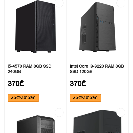
i5-4570 RAM 8GB SSD
Intel Core I3-3220 RAM 8GB
240GB
SSD 120GB
370₾
370₾
ᲙᲐᲚᲐᲗᲐᲨᲘ
ᲙᲐᲚᲐᲗᲐᲨᲘ