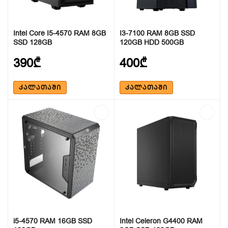
Intel Core I5-4570 RAM 8GB
I3-7100 RAM 8GB SSD
SSD 128GB
120GB HDD 500GB
390₾
400₾
ᲙᲐᲚᲐᲗᲐᲨᲘ
ᲙᲐᲚᲐᲗᲐᲨᲘ
i5-4570 RAM 16GB SSD
Intel Celeron G4400 RAM