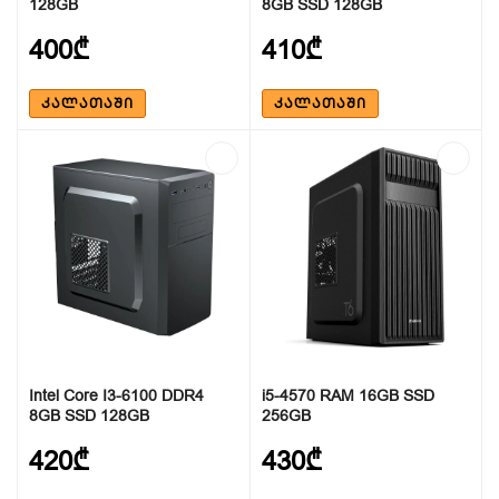
128GB
8GB SSD 128GB
400₾
410₾
ᲙᲐᲚᲐᲗᲐᲨᲘ
ᲙᲐᲚᲐᲗᲐᲨᲘ
Intel Core I3-6100 DDR4
i5-4570 RAM 16GB SSD
8GB SSD 128GB
256GB
420₾
430₾