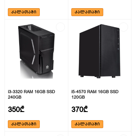
ᲙᲐᲚᲐᲗᲐᲨᲘ
ᲙᲐᲚᲐᲗᲐᲨᲘ
i3-3320 RAM 16GB SSD
i5-4570 RAM 16GB SSD
240GB
120GB
350₾
370₾
ᲙᲐᲚᲐᲗᲐᲨᲘ
ᲙᲐᲚᲐᲗᲐᲨᲘ