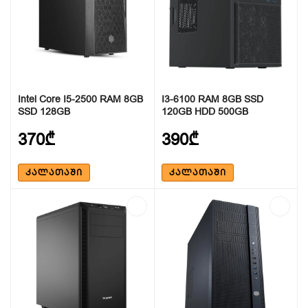
Intel Core I5-2500 RAM 8GB
I3-6100 RAM 8GB SSD
SSD 128GB
120GB HDD 500GB
370₾
390₾
ᲙᲐᲚᲐᲗᲐᲨᲘ
ᲙᲐᲚᲐᲗᲐᲨᲘ