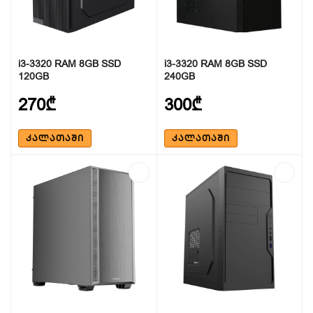
i3-3320 RAM 8GB SSD
i3-3320 RAM 8GB SSD
120GB
240GB
270₾
300₾
ᲙᲐᲚᲐᲗᲐᲨᲘ
ᲙᲐᲚᲐᲗᲐᲨᲘ