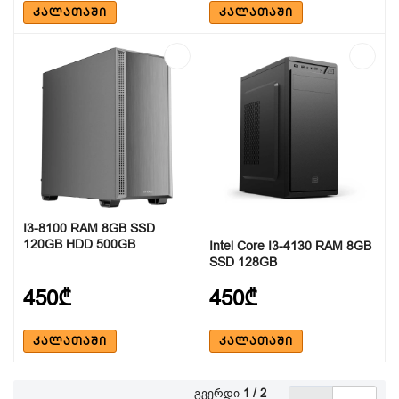
ᲙᲐᲚᲐᲗᲐᲨᲘ
ᲙᲐᲚᲐᲗᲐᲨᲘ
I3-8100 RAM 8GB SSD
120GB HDD 500GB
Intel Core I3-4130 RAM 8GB
SSD 128GB
450₾
450₾
ᲙᲐᲚᲐᲗᲐᲨᲘ
ᲙᲐᲚᲐᲗᲐᲨᲘ
გვერდი
1 / 2