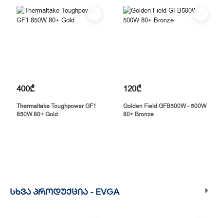
400₾
120₾
Thermaltake Toughpower GF1
Golden Field GFB500W - 500W
850W 80+ Gold
80+ Bronze
ᲡᲮᲕᲐ ᲞᲠᲝᲓᲣᲥᲪᲘᲐ -
EVGA