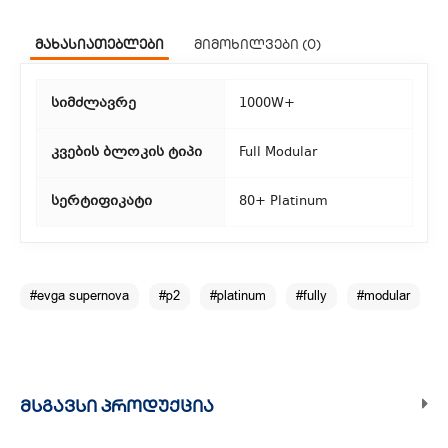
ჩვენ გთავაზობთ კურიერის სწრაფ მომსახურებას მთელი
მახასიათებლები
მიმოხილვები (0)
თბილისის მასშტაბით.
2. თვითმომსახურება
სიმძლავრე
1000W+
თუ გსურთ დაზოგოთ მიწოდებაზე, შეგიძლიათ თავად
აიღოთ თქვენი შეკვეთა ჩვენი ფილიალიდან.
კვების ბლოკის ტიპი
Full Modular
3. საფოსტო მიწოდება
სერტიფიკატი
80+ Platinum
რეგიონებიდან შეკვეთებისთვის ხელმისაწვდომია საფოსტო
მიწოდება. მიწოდების დრო დამოკიდებულია
ადგილმდებარეობაზე.
#evga supernova
#p2
#platinum
#fully
#modular
ᲛᲡᲒᲐᲕᲡᲘ ᲞᲠᲝᲓᲣᲥᲪᲘᲐ