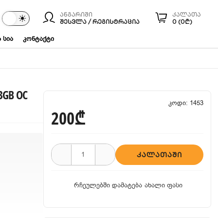
ანგარიში
კალათა
☾
☀
ები
ᲨᲔᲡᲕᲚᲐ / ᲠᲔᲒᲘᲡᲢᲠᲐᲪᲘᲐ
0 (0₾)
 სია
კონტაქტი
 3GB OC
კოდი: 1453
200₾
ᲙᲐᲚᲐᲗᲐᲨᲘ
რჩეულებში დამატება
ახალი ფასი