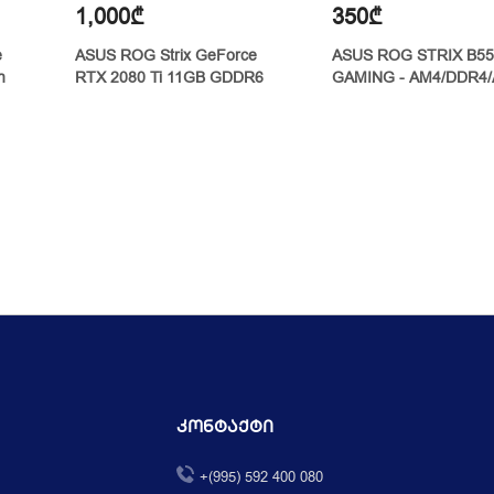
1,000₾
350₾
e
ASUS ROG Strix GeForce
ASUS ROG STRIX B55
n
RTX 2080 Ti 11GB GDDR6
GAMING - AM4/DDR4/
Კონტაქტი
+(995) 592 400 080