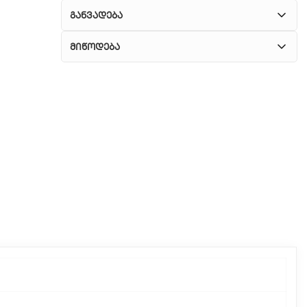
განვადება
მიწოდება
1. კურიერული მომსახურება
ჩვენ გთავაზობთ კურიერის სწრაფ მომსახურებას
მთელი თბილისის მასშტაბით.
2. თვითმომსახურება
თუ გსურთ დაზოგოთ მიწოდებაზე, შეგიძლიათ
თავად აიღოთ თქვენი შეკვეთა ჩვენი
ფილიალიდან.
3. საფოსტო მიწოდება
რეგიონებიდან შეკვეთებისთვის ხელმისაწვდომია
საფოსტო მიწოდება. მიწოდების დრო
დამოკიდებულია ადგილმდებარეობაზე.