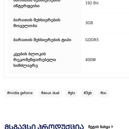
ბარათის მეხსიერების
192 Bit
ინტერფეისი
ბარათის მეხსიერების
3GB
მოცულობა
ბარათის მეხსიერების ტიპი
GDDR5
კვების ბლოკის
რეკომენდირებული
400W
სიმძლავრე
#nvidia geforce
#asus dual
#gtx
#3gb
#oc
ᲛᲡᲒᲐᲕᲡᲘ ᲞᲠᲝᲓᲣᲥᲪᲘᲐ
მეტის ნახვა