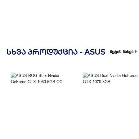
ᲡᲮᲕᲐ ᲞᲠᲝᲓᲣᲥᲪᲘᲐ -
ASUS
მეტის ნახვა