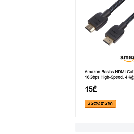
Amazon Basics HDMI Cab
18Gbps High-Speed, 4K
15₾
ᲙᲐᲚᲐᲗᲐᲨᲘ