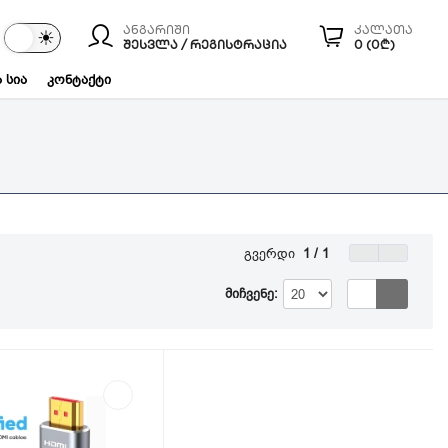
ანგარიში
კალათა
☾
☀
ები
ᲨᲔᲡᲕᲚᲐ / ᲠᲔᲒᲘᲡᲢᲠᲐᲪᲘᲐ
0 (0₾)
 სია
კონტაქტი
გვერდი
1 / 1
მიჩვენე: