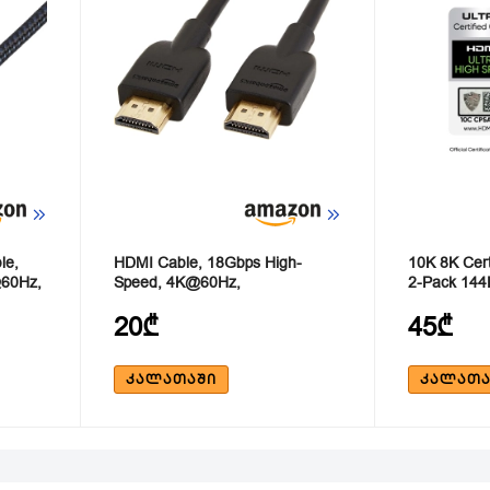
le,
HDMI Cable, 18Gbps High-
10K 8K Cert
@60Hz,
Speed, 4K@60Hz,
2-Pack 144
20₾
45₾
ᲙᲐᲚᲐᲗᲐᲨᲘ
ᲙᲐᲚᲐᲗᲐ