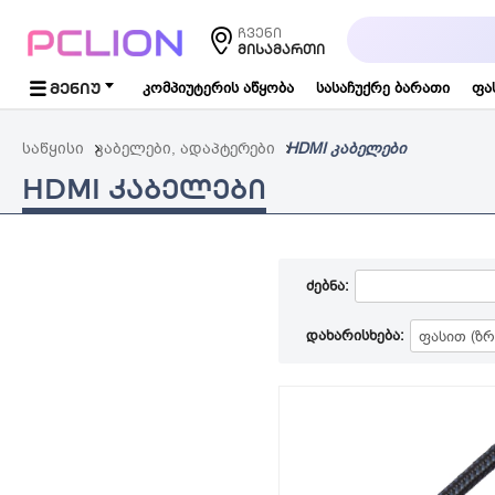
საძიებო
ჩვენი
სიტყვა...
ᲛᲘᲡᲐᲛᲐᲠᲗᲘ
ᲛᲔᲜᲘᲣ
კომპიუტერის აწყობა
სასაჩუქრე ბარათი
ფა
საწყისი
კაბელები, ადაპტერები
HDMI კაბელები
HDMI ᲙᲐᲑᲔᲚᲔᲑᲘ
ძებნა:
დახარისხება: