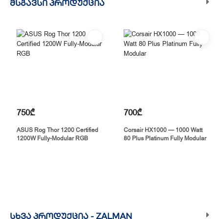
ᲛᲡᲒᲐᲕᲡᲘ ᲞᲠᲝᲓᲣᲥᲪᲘᲐ
750₾
700₾
ASUS Rog Thor 1200 Certified
Corsair HX1000 — 1000 Watt
1200W Fully-Modular RGB
80 Plus Platinum Fully Modular
ᲡᲮᲕᲐ ᲞᲠᲝᲓᲣᲥᲪᲘᲐ -
ZALMAN