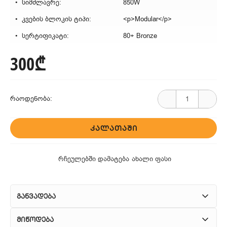
სიმძლავრე:
850W
კვების ბლოკის ტიპი:
<p>Modular</p>
სერტიფიკატი:
80+ Bronze
300₾
რაოდენობა:
ᲙᲐᲚᲐᲗᲐᲨᲘ
რჩეულებში დამატება
ახალი ფასი
განვადება
მიწოდება