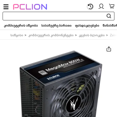
საძიებო
სიტყვა...
კომპიუტერის აწყობა
სასაჩუქრე ბარათი
ფასდაკლებები
წინასწა
საწყისი
კომპიუტერის კომპონენტები
კვების ბლოკები
Zal