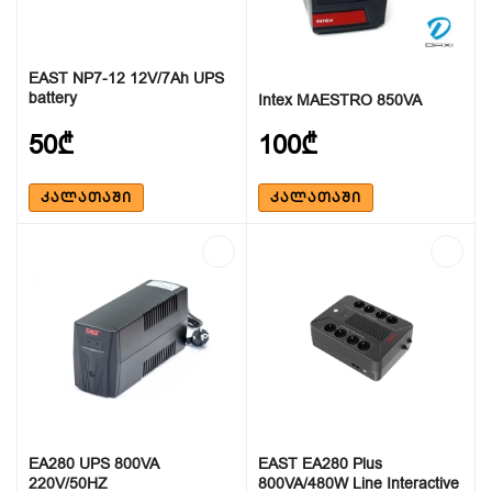
EAST NP7-12 12V/7Ah UPS
battery
Intex MAESTRO 850VA
50₾
100₾
ᲙᲐᲚᲐᲗᲐᲨᲘ
ᲙᲐᲚᲐᲗᲐᲨᲘ
EA280 UPS 800VA
EAST EA280 Plus
220V/50HZ
800VA/480W Line Interactive