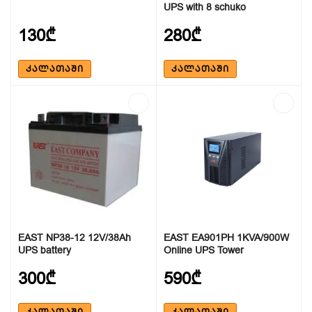
UPS with 8 schuko
130₾
280₾
ᲙᲐᲚᲐᲗᲐᲨᲘ
ᲙᲐᲚᲐᲗᲐᲨᲘ
EAST NP38-12 12V/38Ah
EAST EA901PH 1KVA/900W
UPS battery
Online UPS Tower
300₾
590₾
ᲙᲐᲚᲐᲗᲐᲨᲘ
ᲙᲐᲚᲐᲗᲐᲨᲘ