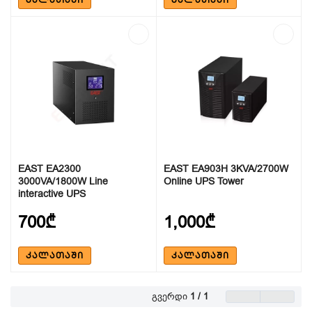
EAST EA2300
EAST EA903H 3KVA/2700W
3000VA/1800W Line
Online UPS Tower
interactive UPS
700₾
1,000₾
ᲙᲐᲚᲐᲗᲐᲨᲘ
ᲙᲐᲚᲐᲗᲐᲨᲘ
გვერდი
1 / 1