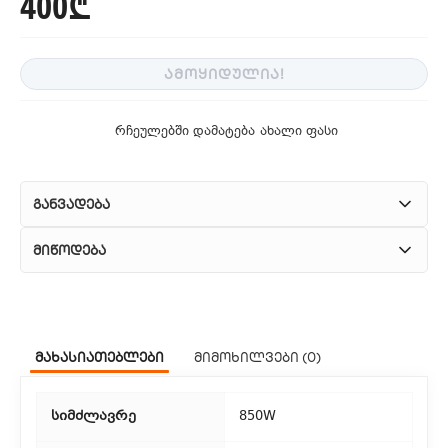
400₾
ᲐᲛᲝᲧᲘᲓᲣᲚᲘᲐ!
რჩეულებში დამატება
ახალი ფასი
განვადება
მიწოდება
1. კურიერული მომსახურება
ჩვენ გთავაზობთ კურიერის სწრაფ მომსახურებას მთელი
მახასიათებლები
მიმოხილვები (0)
თბილისის მასშტაბით.
2. თვითმომსახურება
სიმძლავრე
850W
თუ გსურთ დაზოგოთ მიწოდებაზე, შეგიძლიათ თავად