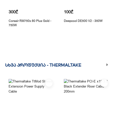
300₾
100₾
Corsair RM750x 80 Plus Gold -
Deepcool DE500 V2 - 350W
750W
ᲡᲮᲕᲐ ᲞᲠᲝᲓᲣᲥᲪᲘᲐ -
THERMALTAKE