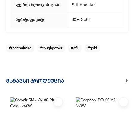
აიღოთ თქვენი შეკვეთა ჩვენი ფილიალიდან.
კვების ბლოკის ტიპი
Full Modular
3. საფოსტო მიწოდება
სერტიფიკატი
80+ Gold
რეგიონებიდან შეკვეთებისთვის ხელმისაწვდომია საფოსტო
მიწოდება. მიწოდების დრო დამოკიდებულია
ადგილმდებარეობაზე.
#thermaltake
#toughpower
#gf1
#gold
ᲛᲡᲒᲐᲕᲡᲘ ᲞᲠᲝᲓᲣᲥᲪᲘᲐ