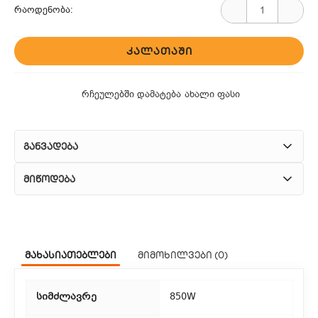
რაოდენობა:
ᲙᲐᲚᲐᲗᲐᲨᲘ
რჩეულებში დამატება
ახალი ფასი
განვადება
მიწოდება
1. კურიერული მომსახურება
ჩვენ გთავაზობთ კურიერის სწრაფ მომსახურებას მთელი
მახასიათებლები
მიმოხილვები (0)
თბილისის მასშტაბით.
2. თვითმომსახურება
სიმძლავრე
850W
თუ გსურთ დაზოგოთ მიწოდებაზე, შეგიძლიათ თავად