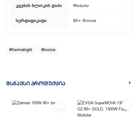
აიღოთ თქვენი შეკვეთა ჩვენი ფილიალიდან.
კვების ბლოკის ტიპი
Modular
3. საფოსტო მიწოდება
სერტიფიკატი
80+ Bronze
რეგიონებიდან შეკვეთებისთვის ხელმისაწვდომია საფოსტო
მიწოდება. მიწოდების დრო დამოკიდებულია
ადგილმდებარეობაზე.
#thermalright
#bronze
ᲛᲡᲒᲐᲕᲡᲘ ᲞᲠᲝᲓᲣᲥᲪᲘᲐ