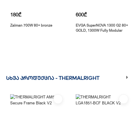
180₾
600₾
Zalman 700W 80+ bronze
EVGA SuperNOVA 1300 G2 80+
GOLD, 1300W Fully Modular
ᲡᲮᲕᲐ ᲞᲠᲝᲓᲣᲥᲪᲘᲐ -
THERMALRIGHT