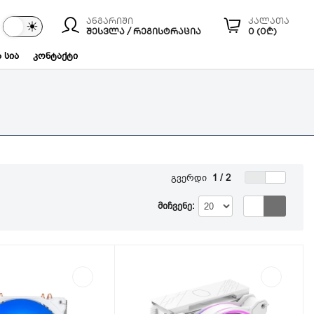
ანგარიში
კალათა
☾
☀
ები
ᲨᲔᲡᲕᲚᲐ / ᲠᲔᲒᲘᲡᲢᲠᲐᲪᲘᲐ
0 (0₾)
 სია
კონტაქტი
გვერდი
1 / 2
მიჩვენე: