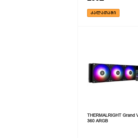
ᲙᲐᲚᲐᲗᲐᲨᲘ
THERMALRIGHT Grand V
360 ARGB