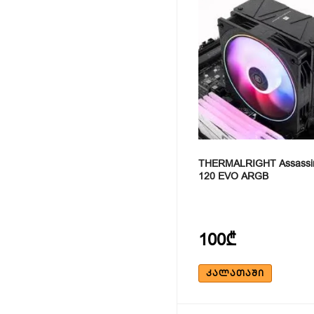
THERMALRIGHT Assassin 
120 EVO ARGB
100₾
ᲙᲐᲚᲐᲗᲐᲨᲘ