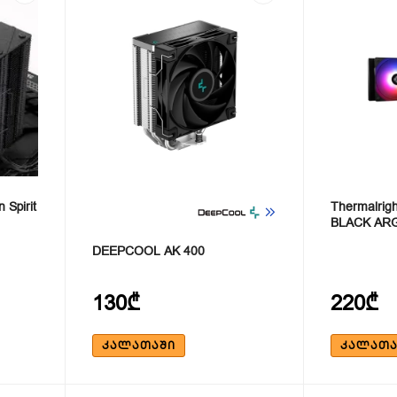
Spirit
Thermalrigh
BLACK AR
DEEPCOOL AK 400
130₾
220₾
ᲙᲐᲚᲐᲗᲐᲨᲘ
ᲙᲐᲚᲐᲗᲐ