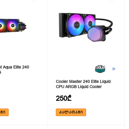
t Aqua Elite 240
G
Cooler Master 240 Elite Liquid
CPU ARGB Liquid Cooler
250₾
ᲨᲘ
ᲙᲐᲚᲐᲗᲐᲨᲘ