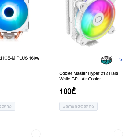
ld ICE-M PLUS 160w
Cooler Master Hyper 212 Halo
White CPU Air Cooler
100₾
ᲣᲚᲘᲐ
ᲐᲛᲝᲧᲘᲓᲣᲚᲘᲐ