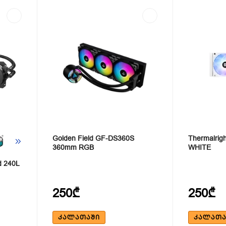
Golden Field GF-DS360S
Thermalrigh
360mm RGB
WHITE
d 240L
250₾
250₾
ᲙᲐᲚᲐᲗᲐᲨᲘ
ᲙᲐᲚᲐᲗᲐ