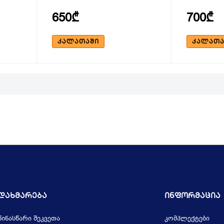
650₾
700₾
ᲙᲐᲚᲐᲗᲐᲨᲘ
ᲙᲐᲚᲐᲗᲐ
Დახმარება
Ინფორმაცია
წინასწარი შეკვეთა
კომპლექტები