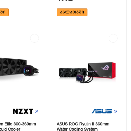
ᲨᲘ
ᲙᲐᲚᲐᲗᲐᲨᲘ
n Elite 360-360mm
ASUS ROG Ryujin II 360mm
quid Cooler
Water Cooling System