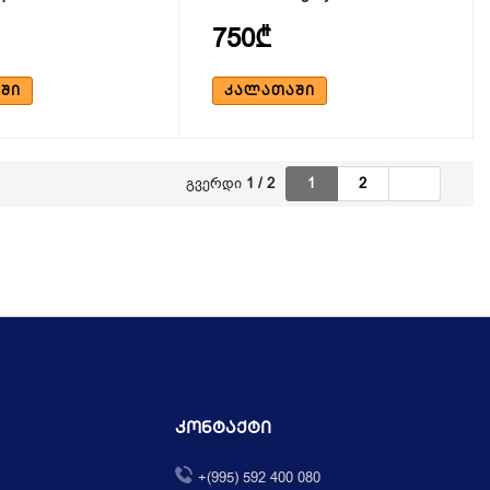
750₾
ᲨᲘ
ᲙᲐᲚᲐᲗᲐᲨᲘ
გვერდი
1 / 2
1
2
Კონტაქტი
+(995) 592 400 080