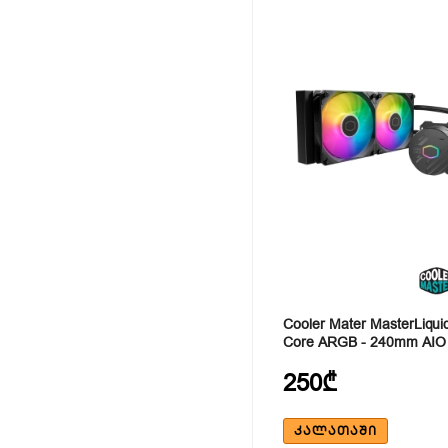
Cooler Mater MasterLiqui
Core ARGB - 240mm AIO
250₾
ᲙᲐᲚᲐᲗᲐᲨᲘ