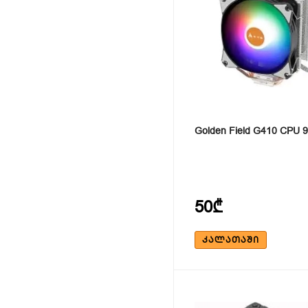
Golden Field G410 CPU 
50₾
ᲙᲐᲚᲐᲗᲐᲨᲘ