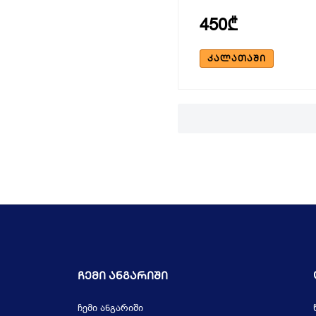
450₾
ᲙᲐᲚᲐᲗᲐᲨᲘ
Ჩემი Ანგარიში
ჩემი ანგარიში