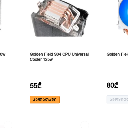
90w
Golden Field S04 CPU Universal
Golden Fie
Cooler 125w
80₾
55₾
ᲙᲐᲚᲐᲗᲐᲨᲘ
ᲐᲛᲝᲧᲘᲓ