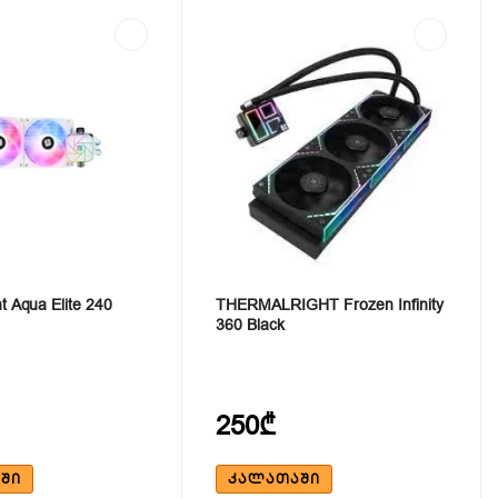
t Aqua Elite 240
THERMALRIGHT Frozen Infinity
360 Black
250₾
ᲨᲘ
ᲙᲐᲚᲐᲗᲐᲨᲘ