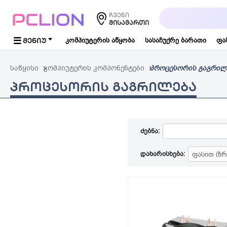
საძიებო
ჩვენი
სიტყვა...
ᲛᲘᲡᲐᲛᲐᲠᲗᲘ
ᲛᲔᲜᲘᲣ
კომპიუტერის აწყობა
სასაჩუქრე ბარათი
ფა
საწყისი
კომპიუტერის კომპონენტები
პროცესორის გაგრილ
ᲞᲠᲝᲪᲔᲡᲝᲠᲘᲡ ᲒᲐᲒᲠᲘᲚᲔᲑᲐ
ძებნა:
დახარისხება: