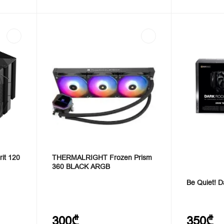
rit 120
THERMALRIGHT Frozen Prism
360 BLACK ARGB
Be Quiet! D
300₾
350₾