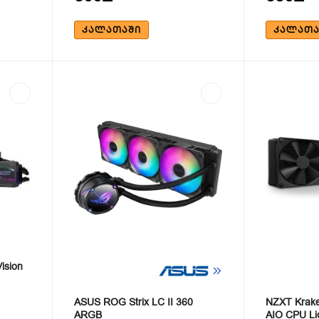
ᲙᲐᲚᲐᲗᲐᲨᲘ
ᲙᲐᲚᲐᲗᲐ
ision
ASUS ROG Strix LC II 360
NZXT Krake
ARGB
AIO CPU Li