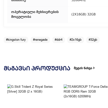
სიხშირე
3200MHz
ოპერატიული მეხსიერების
(2X16GB) 32GB
მოცულობა
#kingston fury
#renegade
#ddr4
#2x16gb
#32gb
ᲛᲡᲒᲐᲕᲡᲘ ᲞᲠᲝᲓᲣᲥᲪᲘᲐ
მეტის ნახვა