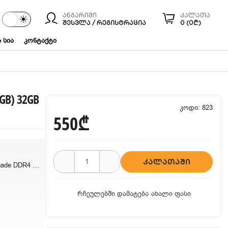
ანგარიში
კალათა
☾
☀
ები
ᲨᲔᲡᲕᲚᲐ / ᲠᲔᲒᲘᲡᲢᲠᲐᲪᲘᲐ
0 (0₾)
 სია
კონტაქტი
6GB) 32GB
კოდი: 823
550₾
ᲙᲐᲚᲐᲗᲐᲨᲘ
Kingston Fury Renegade DDR4 (2X16GB) 32GB
რჩეულებში დამატება
ახალი ფასი