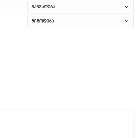
განვადება
მიწოდება
1. კურიერული მომსახურება
ჩვენ გთავაზობთ კურიერის სწრაფ მომსახურებას
მთელი თბილისის მასშტაბით.
2. თვითმომსახურება
თუ გსურთ დაზოგოთ მიწოდებაზე, შეგიძლიათ
თავად აიღოთ თქვენი შეკვეთა ჩვენი
ფილიალიდან.
3. საფოსტო მიწოდება
რეგიონებიდან შეკვეთებისთვის ხელმისაწვდომია
საფოსტო მიწოდება. მიწოდების დრო
დამოკიდებულია ადგილმდებარეობაზე.