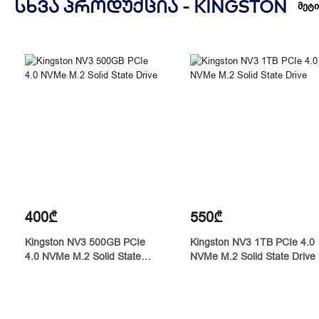
ᲡᲮᲕᲐ ᲞᲠᲝᲓᲣᲥᲪᲘᲐ -
KINGSTON
მეტი
400₾
550₾
Kingston NV3 500GB PCIe
Kingston NV3 1TB PCIe 4.0
4.0 NVMe M.2 Solid State
NVMe M.2 Solid State Drive
Drive