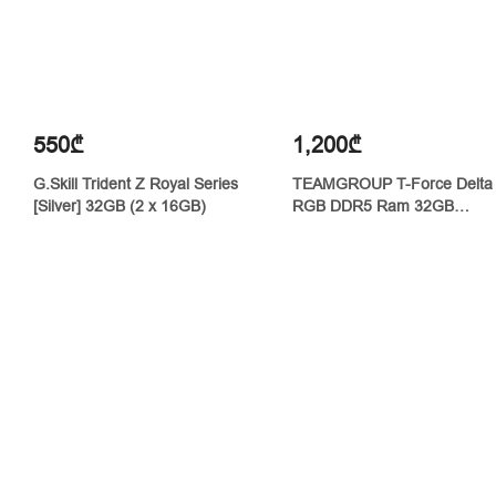
550₾
1,200₾
G.Skill Trident Z Royal Series
TEAMGROUP T-Force Delta
[Silver] 32GB (2 x 16GB)
RGB DDR5 Ram 32GB
(2x16GB) 5200MHz