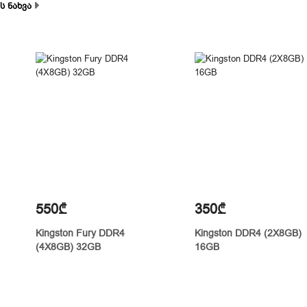
ს ნახვა
550₾
350₾
Kingston Fury DDR4
Kingston DDR4 (2X8GB)
(4X8GB) 32GB
16GB