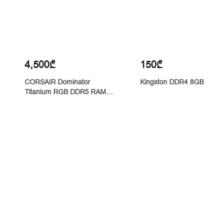
4,500₾
150₾
CORSAIR Dominator
Kingston DDR4 8GB
Titanium RGB DDR5 RAM
96GB (2x48GB) 7000MHz