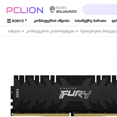
საძიებო
ჩვენი
სიტყვა...
ᲛᲘᲡᲐᲛᲐᲠᲗᲘ
ᲛᲔᲜᲘᲣ
კომპიუტერის აწყობა
სასაჩუქრე ბარათი
ფა
საწყისი
კომპიუტერის კომპონენტები
მეხსიერების მოდულ