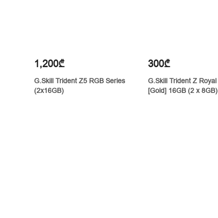
1,200₾
300₾
G.Skill Trident Z5 RGB Series
G.Skill Trident Z Royal
(2x16GB)
[Gold] 16GB (2 x 8GB)