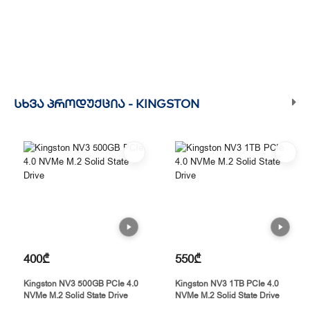
ᲡᲮᲕᲐ ᲞᲠᲝᲓᲣᲥᲪᲘᲐ -
KINGSTON
400₾
550₾
Kingston NV3 500GB PCIe 4.0
Kingston NV3 1TB PCIe 4.0
NVMe M.2 Solid State Drive
NVMe M.2 Solid State Drive