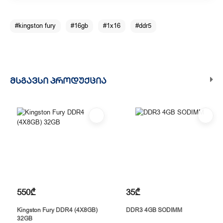
#kingston fury
#16gb
#1x16
#ddr5
ᲛᲡᲒᲐᲕᲡᲘ ᲞᲠᲝᲓᲣᲥᲪᲘᲐ
550₾
35₾
Kingston Fury DDR4 (4X8GB)
DDR3 4GB SODIMM
32GB