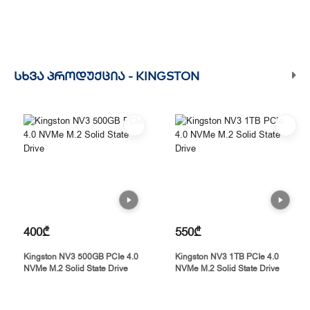
ᲡᲮᲕᲐ ᲞᲠᲝᲓᲣᲥᲪᲘᲐ -
KINGSTON
400₾
550₾
Kingston NV3 500GB PCIe 4.0
Kingston NV3 1TB PCIe 4.0
NVMe M.2 Solid State Drive
NVMe M.2 Solid State Drive