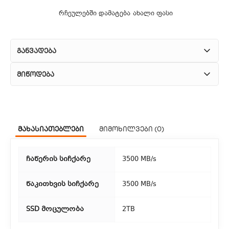
რჩეულებში დამატება
ახალი ფასი
განვადება
მიწოდება
1. კურიერული მომსახურება
ჩვენ გთავაზობთ კურიერის სწრაფ მომსახურებას მთელი
მახასიათებლები
მიმოხილვები (0)
თბილისის მასშტაბით.
2. თვითმომსახურება
ჩაწერის სიჩქარე
3500 MB/s
თუ გსურთ დაზოგოთ მიწოდებაზე, შეგიძლიათ თავად
აიღოთ თქვენი შეკვეთა ჩვენი ფილიალიდან.
წაკითხვის სიჩქარე
3500 MB/s
3. საფოსტო მიწოდება
SSD მოცულობა
2TB
რეგიონებიდან შეკვეთებისთვის ხელმისაწვდომია საფოსტო