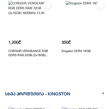
1,200₾
350₾
CORSAIR VENGEANCE RGB
Kingston DDR4 16GB
DDR5 RAM 32GB (2x16GB)
5600MHz CL40
ᲡᲮᲕᲐ ᲞᲠᲝᲓᲣᲥᲪᲘᲐ -
KINGSTON