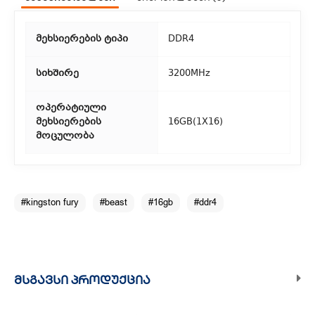
2. თვითმომსახურება
მეხსიერების ტიპი
DDR4
თუ გსურთ დაზოგოთ მიწოდებაზე, შეგიძლიათ თავად
აიღოთ თქვენი შეკვეთა ჩვენი ფილიალიდან.
სიხშირე
3200MHz
3. საფოსტო მიწოდება
ოპერატიული
მეხსიერების
16GB(1X16)
რეგიონებიდან შეკვეთებისთვის ხელმისაწვდომია საფოსტო
მოცულობა
მიწოდება. მიწოდების დრო დამოკიდებულია
ადგილმდებარეობაზე.
#kingston fury
#beast
#16gb
#ddr4
ᲛᲡᲒᲐᲕᲡᲘ ᲞᲠᲝᲓᲣᲥᲪᲘᲐ