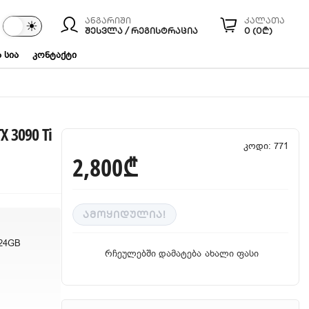
ანგარიში
კალათა
☾
☀
ები
ᲨᲔᲡᲕᲚᲐ / ᲠᲔᲒᲘᲡᲢᲠᲐᲪᲘᲐ
0 (0₾)
 სია
კონტაქტი
X 3090 Ti
კოდი: 771
2,800₾
ᲐᲛᲝᲧᲘᲓᲣᲚᲘᲐ!
 24GB
რჩეულებში დამატება
ახალი ფასი