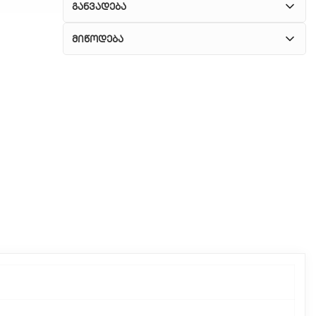
განვადება
მიწოდება
1. კურიერული მომსახურება
ჩვენ გთავაზობთ კურიერის სწრაფ მომსახურებას
მთელი თბილისის მასშტაბით.
2. თვითმომსახურება
თუ გსურთ დაზოგოთ მიწოდებაზე, შეგიძლიათ
თავად აიღოთ თქვენი შეკვეთა ჩვენი
ფილიალიდან.
3. საფოსტო მიწოდება
რეგიონებიდან შეკვეთებისთვის ხელმისაწვდომია
საფოსტო მიწოდება. მიწოდების დრო
დამოკიდებულია ადგილმდებარეობაზე.