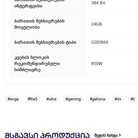
ბარათის მეხსიერების
384 Bit
ინტერფეისი
ბარათის მეხსიერების
24GB
მოცულობა
ბარათის მეხსიერების ტიპი
GDDR6X
კვების ბლოკის
რეკომენდირებული
850W
სიმძლავრე
#evga
#ftw3
#ultra
#gaming
#geforce
#rtx
#ti
ᲛᲡᲒᲐᲕᲡᲘ ᲞᲠᲝᲓᲣᲥᲪᲘᲐ
მეტის ნახვა