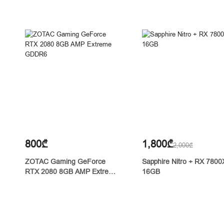
800₾
1,800₾
2,000₾
ZOTAC Gaming GeForce
Sapphire Nitro + RX 780
RTX 2080 8GB AMP Extreme
16GB
GDDR6