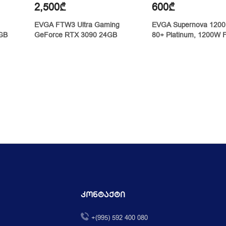
2,500₾
600₾
EVGA FTW3 Ultra Gaming
EVGA Supernova 1200
1GB
GeForce RTX 3090 24GB
80+ Platinum, 1200W F
Modular
Კონტაქტი
+(995) 592 400 080