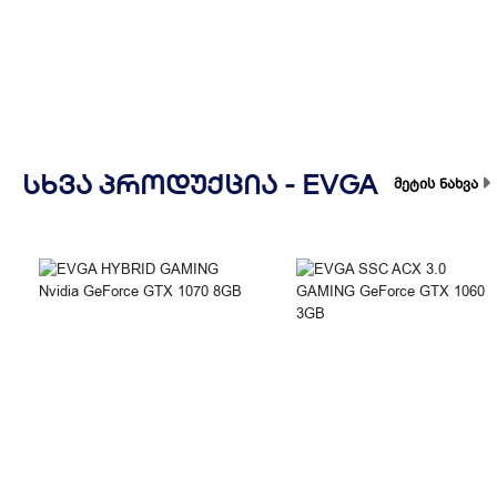
ᲡᲮᲕᲐ ᲞᲠᲝᲓᲣᲥᲪᲘᲐ -
EVGA
მეტის ნახვა