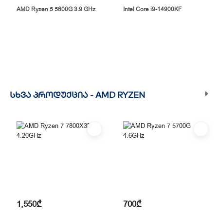
AMD Ryzen 5 5600G 3.9 GHz
Intel Core i9-14900KF
ᲡᲮᲕᲐ ᲞᲠᲝᲓᲣᲥᲪᲘᲐ -
AMD RYZEN
1,550₾
700₾