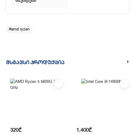
ნაკადები
#amd ryzen
ᲛᲡᲒᲐᲕᲡᲘ ᲞᲠᲝᲓᲣᲥᲪᲘᲐ
320₾
1,400₾