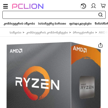
საძიებო
სიტყვა...
კომპიუტერის აწყობა
სასაჩუქრე ბარათი
ფასდაკლებები
წინასწა
საწყისი
კომპიუტერის კომპონენტები
პროცესორები
AMD R