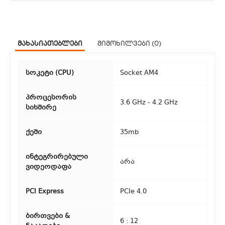
1. კურიერული მომსახურება
ჩვენ გთავაზობთ კურიერის სწრაფ მომსახურებას მთელი
მახასიათებლები
მიმოხილვები (0)
თბილისის მასშტაბით.
2. თვითმომსახურება
სოკეტი (CPU)
Socket AM4
თუ გსურთ დაზოგოთ მიწოდებაზე, შეგიძლიათ თავად
აიღოთ თქვენი შეკვეთა ჩვენი ფილიალიდან.
პროცესორის
3.6 GHz - 4.2 GHz
სიხშირე
3. საფოსტო მიწოდება
ქეში
35mb
რეგიონებიდან შეკვეთებისთვის ხელმისაწვდომია საფოსტო
მიწოდება. მიწოდების დრო დამოკიდებულია
ინტეგრირებული
ადგილმდებარეობაზე.
არა
ვიდეოდაფა
PCI Express
PCIe 4.0
ბირთვები &
6 : 12