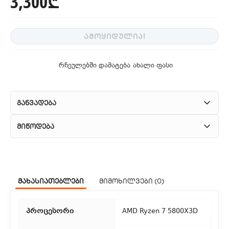
3,300₾
ᲐᲛᲝᲧᲘᲓᲣᲚᲘᲐ!
რჩეულებში დამატება
ახალი ფასი
განვადება
მიწოდება
1. კურიერული მომსახურება
ჩვენ გთავაზობთ კურიერის სწრაფ მომსახურებას მთელი
მახასიათებლები
მიმოხილვები (0)
თბილისის მასშტაბით.
2. თვითმომსახურება
პროცესორი
AMD Ryzen 7 5800X3D
თუ გსურთ დაზოგოთ მიწოდებაზე, შეგიძლიათ თავად