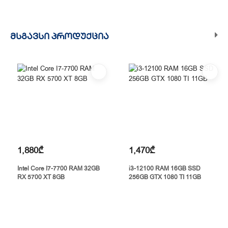
ᲛᲡᲒᲐᲕᲡᲘ ᲞᲠᲝᲓᲣᲥᲪᲘᲐ
1,880₾
1,470₾
Intel Core I7-7700 RAM 32GB
i3-12100 RAM 16GB SSD
RX 5700 XT 8GB
256GB GTX 1080 TI 11GB