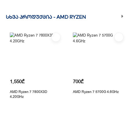
ᲡᲮᲕᲐ ᲞᲠᲝᲓᲣᲥᲪᲘᲐ -
AMD RYZEN
1,550₾
700₾
AMD Ryzen 7 7800X3D
AMD Ryzen 7 5700G 4.6GHz
4.20GHz