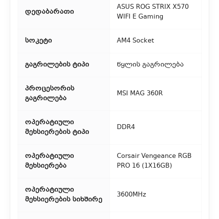
აიღოთ თქვენი შეკვეთა ჩვენი ფილიალიდან.
ASUS ROG STRIX X570
დედაბარათი
WIFI E Gaming
3. საფოსტო მიწოდება
სოკეტი
AM4 Socket
რეგიონებიდან შეკვეთებისთვის ხელმისაწვდომია საფოსტო
მიწოდება. მიწოდების დრო დამოკიდებულია
გაგრილების ტიპი
წყლის გაგრილება
ადგილმდებარეობაზე.
პროცესორის
MSI MAG 360R
გაგრილება
ოპერატიული
DDR4
მეხსიერების ტიპი
ოპერატიული
Corsair Vengeance RGB
მეხსიერება
PRO 16 (1X16GB)
ოპერატიული
3600MHz
მეხსიერების სიხშირე