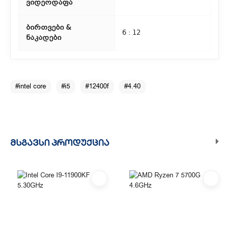
ვიდეოდაფა
ბირთვები &
6 : 12
ნაკადები
#intel core
#i5
#12400f
#4.40
ᲛᲡᲒᲐᲕᲡᲘ ᲞᲠᲝᲓᲣᲥᲪᲘᲐ