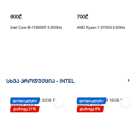
800₾
700₾
Intel Core I9-11900KF 5.30GHz
AMD Ryzen 7 5700G 4.6GHz
ᲡᲮᲕᲐ ᲞᲠᲝᲓᲣᲥᲪᲘᲐ -
INTEL
ᲤᲐᲡᲓᲐᲙᲚᲔᲑᲐ
ᲤᲐᲡᲓᲐᲙᲚᲔᲑᲐ
დაზოგე 21%
დაზოგე 8%