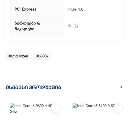
PCI Express
PCIe 4.0
ბირთვები &
6 : 12
ნაკადები
#amd ryzen
#5600x
ᲛᲡᲒᲐᲕᲡᲘ ᲞᲠᲝᲓᲣᲥᲪᲘᲐ