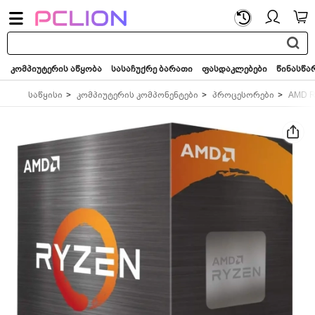
საძიებო
სიტყვა...
კომპიუტერის აწყობა
სასაჩუქრე ბარათი
ფასდაკლებები
წინასწა
საწყისი
კომპიუტერის კომპონენტები
პროცესორები
AMD R