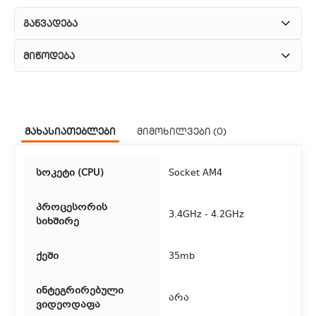
განვადება
მიწოდება
1. კურიერული მომსახურება
ჩვენ გთავაზობთ კურიერის სწრაფ მომსახურებას მთელი
მახასიათებლები
მიმოხილვები (0)
თბილისის მასშტაბით.
2. თვითმომსახურება
სოკეტი (CPU)
Socket AM4
თუ გსურთ დაზოგოთ მიწოდებაზე, შეგიძლიათ თავად
აიღოთ თქვენი შეკვეთა ჩვენი ფილიალიდან.
პროცესორის
3.4GHz - 4.2GHz
სიხშირე
3. საფოსტო მიწოდება
ქეში
35mb
რეგიონებიდან შეკვეთებისთვის ხელმისაწვდომია საფოსტო
მიწოდება. მიწოდების დრო დამოკიდებულია
ინტეგრირებული
ადგილმდებარეობაზე.
არა
ვიდეოდაფა