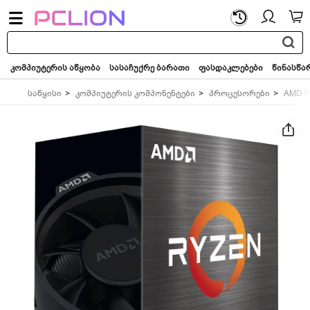
საძიებო
სიტყვა...
კომპიუტერის აწყობა
სასაჩუქრე ბარათი
ფასდაკლებები
წინასწა
საწყისი
კომპიუტერის კომპონენტები
პროცესორები
AMD R