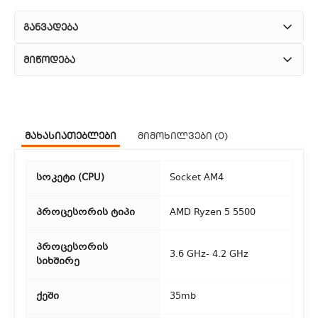
განვადება
მიწოდება
1. კურიერული მომსახურება
ჩვენ გთავაზობთ კურიერის სწრაფ მომსახურებას მთელი
მახასიათებლები
მიმოხილვები (0)
თბილისის მასშტაბით.
2. თვითმომსახურება
სოკეტი (CPU)
Socket AM4
თუ გსურთ დაზოგოთ მიწოდებაზე, შეგიძლიათ თავად
აიღოთ თქვენი შეკვეთა ჩვენი ფილიალიდან.
პროცესორის ტიპი
AMD Ryzen 5 5500
3. საფოსტო მიწოდება
პროცესორის
3.6 GHz- 4.2 GHz
სიხშირე
რეგიონებიდან შეკვეთებისთვის ხელმისაწვდომია საფოსტო
მიწოდება. მიწოდების დრო დამოკიდებულია
ქეში
35mb
ადგილმდებარეობაზე.