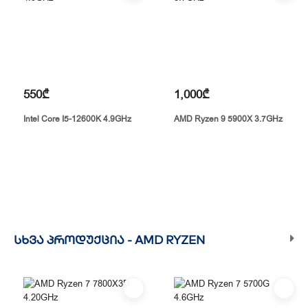
550₾
1,000₾
Intel Core I5-12600K 4.9GHz
AMD Ryzen 9 5900X 3.7GHz
ᲡᲮᲕᲐ ᲞᲠᲝᲓᲣᲥᲪᲘᲐ -
AMD RYZEN