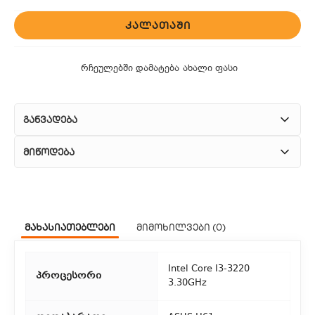
ᲙᲐᲚᲐᲗᲐᲨᲘ
რჩეულებში დამატება
ახალი ფასი
განვადება
მიწოდება
1. კურიერული მომსახურება
ჩვენ გთავაზობთ კურიერის სწრაფ მომსახურებას მთელი
მახასიათებლები
მიმოხილვები (0)
თბილისის მასშტაბით.
2. თვითმომსახურება
Intel Core I3-3220
პროცესორი
3.30GHz
თუ გსურთ დაზოგოთ მიწოდებაზე, შეგიძლიათ თავად
აიღოთ თქვენი შეკვეთა ჩვენი ფილიალიდან.