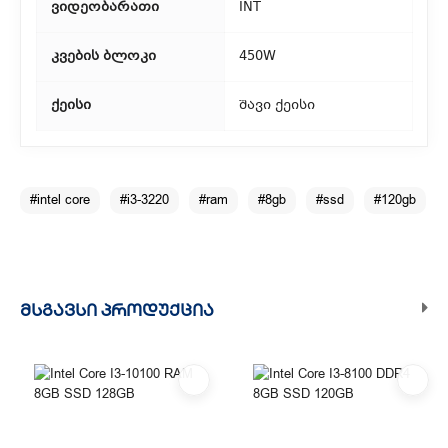
ვიდეობარათი
INT
კვების ბლოკი
450W
ქეისი
შავი ქეისი
#intel core
#i3-3220
#ram
#8gb
#ssd
#120gb
ᲛᲡᲒᲐᲕᲡᲘ ᲞᲠᲝᲓᲣᲥᲪᲘᲐ