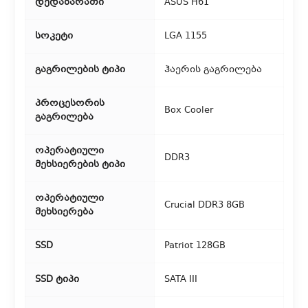
დედაბარათი
ASUS H61
3. საფოსტო მიწოდება
სოკეტი
LGA 1155
რეგიონებიდან შეკვეთებისთვის ხელმისაწვდომია საფოსტო
მიწოდება. მიწოდების დრო დამოკიდებულია
გაგრილების ტიპი
ჰაერის გაგრილება
ადგილმდებარეობაზე.
პროცესორის
Box Cooler
გაგრილება
ოპერატიული
DDR3
მეხსიერების ტიპი
ოპერატიული
Crucial DDR3 8GB
მეხსიერება
SSD
Patriot 128GB
SSD ტიპი
SATA III