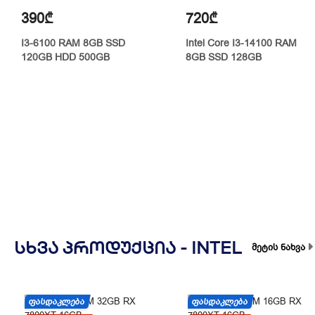
390₾
720₾
I3-6100 RAM 8GB SSD
Intel Core I3-14100 RAM
120GB HDD 500GB
8GB SSD 128GB
ᲡᲮᲕᲐ ᲞᲠᲝᲓᲣᲥᲪᲘᲐ -
INTEL
მეტის ნახვა
ᲤᲐᲡᲓᲐᲙᲚᲔᲑᲐ
ᲤᲐᲡᲓᲐᲙᲚᲔᲑᲐ