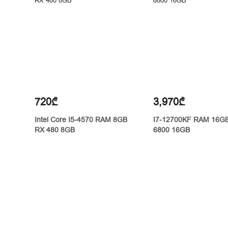
720₾
3,970₾
Intel Core I5-4570 RAM 8GB
I7-12700KF RAM 16G
RX 480 8GB
6800 16GB