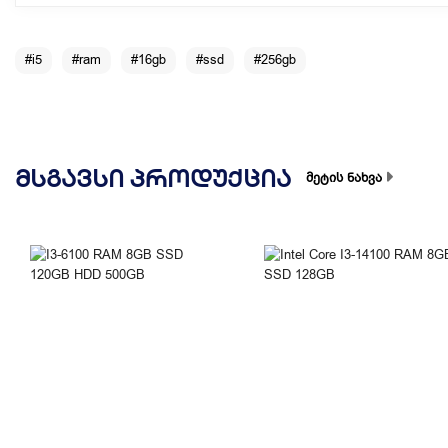
#i5
#ram
#16gb
#ssd
#256gb
ᲛᲡᲒᲐᲕᲡᲘ ᲞᲠᲝᲓᲣᲥᲪᲘᲐ
მეტის ნახვა