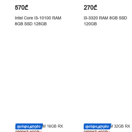
570₾
270₾
Intel Core I3-10100 RAM
i3-3320 RAM 8GB SSD
8GB SSD 128GB
120GB
ᲤᲐᲡᲓᲐᲙᲚᲔᲑᲐ
ᲤᲐᲡᲓᲐᲙᲚᲔᲑᲐ