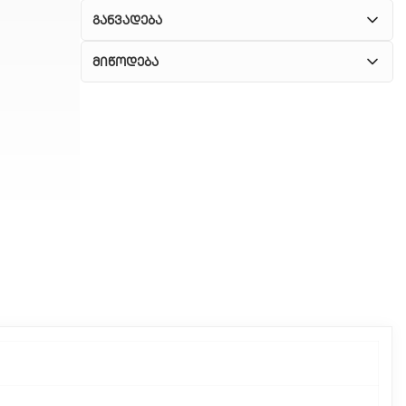
განვადება
მიწოდება
1. კურიერული მომსახურება
ჩვენ გთავაზობთ კურიერის სწრაფ მომსახურებას
მთელი თბილისის მასშტაბით.
2. თვითმომსახურება
თუ გსურთ დაზოგოთ მიწოდებაზე, შეგიძლიათ
თავად აიღოთ თქვენი შეკვეთა ჩვენი
ფილიალიდან.
3. საფოსტო მიწოდება
რეგიონებიდან შეკვეთებისთვის ხელმისაწვდომია
საფოსტო მიწოდება. მიწოდების დრო
დამოკიდებულია ადგილმდებარეობაზე.