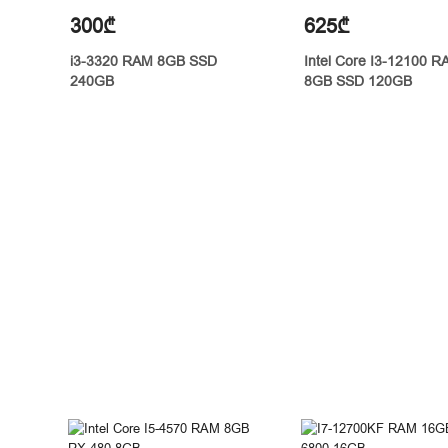
300₾
625₾
i3-3320 RAM 8GB SSD
Intel Core I3-12100 
240GB
8GB SSD 120GB