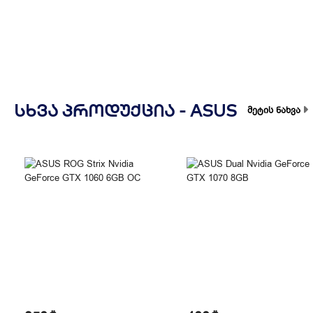
ᲡᲮᲕᲐ ᲞᲠᲝᲓᲣᲥᲪᲘᲐ -
ASUS
მეტის ნახვა