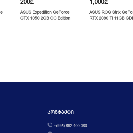
200₾
1,000₾
ce
ASUS Expedition GeForce
ASUS ROG Strix GeFo
GTX 1050 2GB OC Edition
RTX 2080 Ti 11GB G
Კონტაქტი
+(995) 592 400 080