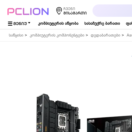
საძიებო
ჩვენი
სიტყვა...
ᲛᲘᲡᲐᲛᲐᲠᲗᲘ
ᲛᲔᲜᲘᲣ
კომპიუტერის აწყობა
სასაჩუქრე ბარათი
ფა
საწყისი
კომპიუტერის კომპონენტები
დედაბარათები
As