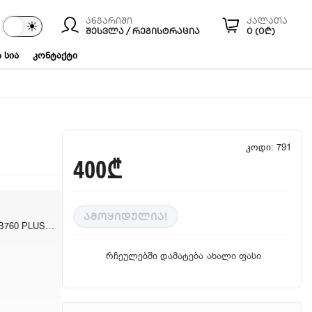
ანგარიში
კალათა
☾
☀
ები
ᲨᲔᲡᲕᲚᲐ / ᲠᲔᲒᲘᲡᲢᲠᲐᲪᲘᲐ
0 (0₾)
 სია
კონტაქტი
კოდი: 791
400₾
ᲐᲛᲝᲧᲘᲓᲣᲚᲘᲐ!
ASUS TUF Gaming B760 PLUS WIFI
რჩეულებში დამატება
ახალი ფასი