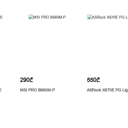
290₾
550₾
E
MSI PRO B660M-P
ASRock X670E PG Lig