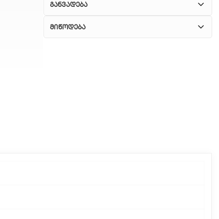
განვადება
მიწოდება
1. კურიერული მომსახურება
ჩვენ გთავაზობთ კურიერის სწრაფ მომსახურებას
მთელი თბილისის მასშტაბით.
2. თვითმომსახურება
თუ გსურთ დაზოგოთ მიწოდებაზე, შეგიძლიათ
თავად აიღოთ თქვენი შეკვეთა ჩვენი
ფილიალიდან.
3. საფოსტო მიწოდება
რეგიონებიდან შეკვეთებისთვის ხელმისაწვდომია
საფოსტო მიწოდება. მიწოდების დრო
დამოკიდებულია ადგილმდებარეობაზე.