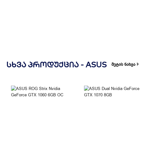
ᲡᲮᲕᲐ ᲞᲠᲝᲓᲣᲥᲪᲘᲐ -
ASUS
მეტის ნახვა