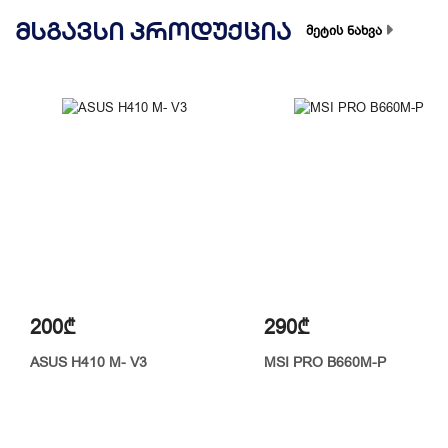
ᲛᲡᲒᲐᲕᲡᲘ ᲞᲠᲝᲓᲣᲥᲪᲘᲐ
მეტის ნახვა
200₾
290₾
ASUS H410 M- V3
MSI PRO B660M-P