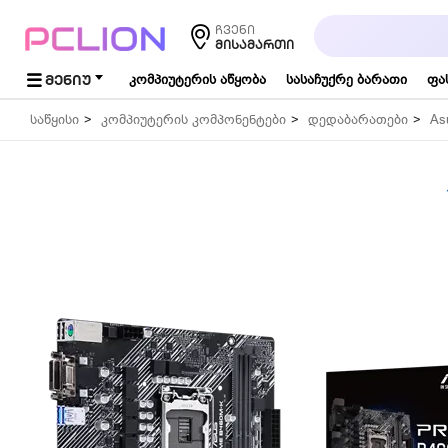
საძიებო
ჩვენი
სიტყვა...
ᲛᲘᲡᲐᲛᲐᲠᲗᲘ
ᲛᲔᲜᲘᲣ
კომპიუტერის აწყობა
სასაჩუქრე ბარათი
ფა
საწყისი
კომპიუტერის კომპონენტები
დედაბარათები
As