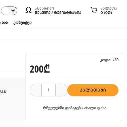
ანგარიში
კალათა
☾
☀
ები
ᲨᲔᲡᲕᲚᲐ / ᲠᲔᲒᲘᲡᲢᲠᲐᲪᲘᲐ
0 (0₾)
 სია
კონტაქტი
კოდი: 789
200₾
ᲙᲐᲚᲐᲗᲐᲨᲘ
 M-K
რჩეულებში დამატება
ახალი ფასი