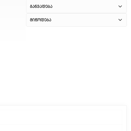
განვადება
მიწოდება
1. კურიერული მომსახურება
ჩვენ გთავაზობთ კურიერის სწრაფ მომსახურებას
მთელი თბილისის მასშტაბით.
2. თვითმომსახურება
თუ გსურთ დაზოგოთ მიწოდებაზე, შეგიძლიათ
თავად აიღოთ თქვენი შეკვეთა ჩვენი
ფილიალიდან.
3. საფოსტო მიწოდება
რეგიონებიდან შეკვეთებისთვის ხელმისაწვდომია
საფოსტო მიწოდება. მიწოდების დრო
დამოკიდებულია ადგილმდებარეობაზე.