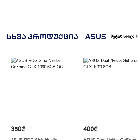
ᲡᲮᲕᲐ ᲞᲠᲝᲓᲣᲥᲪᲘᲐ -
ASUS
მეტის ნახვა
350₾
400₾