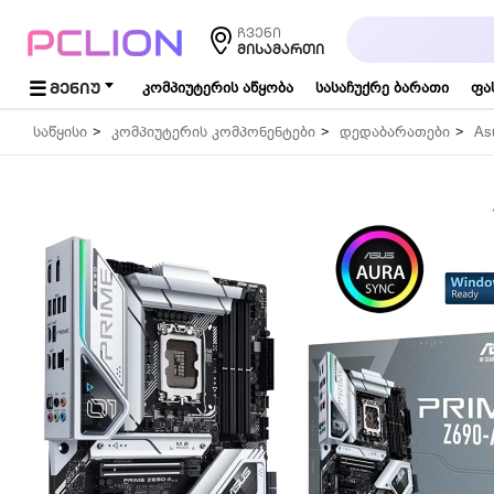
საძიებო
ჩვენი
სიტყვა...
ᲛᲘᲡᲐᲛᲐᲠᲗᲘ
ᲛᲔᲜᲘᲣ
კომპიუტერის აწყობა
სასაჩუქრე ბარათი
ფა
საწყისი
კომპიუტერის კომპონენტები
დედაბარათები
As