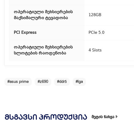
ოპერატიული მეხსიერების
128GB
მაქსიმალური ტევადობა
PCI Express
PCIe 5.0
ოპერატიული მეხსიერების
4 Slots
სლოტების რაოდენობა
#asus prime
#z690
#ddr5
#lga
ᲛᲡᲒᲐᲕᲡᲘ ᲞᲠᲝᲓᲣᲥᲪᲘᲐ
მეტის ნახვა