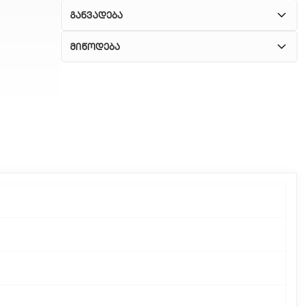
განვადება
მიწოდება
1. კურიერული მომსახურება
ჩვენ გთავაზობთ კურიერის სწრაფ მომსახურებას
მთელი თბილისის მასშტაბით.
2. თვითმომსახურება
თუ გსურთ დაზოგოთ მიწოდებაზე, შეგიძლიათ
თავად აიღოთ თქვენი შეკვეთა ჩვენი
ფილიალიდან.
3. საფოსტო მიწოდება
რეგიონებიდან შეკვეთებისთვის ხელმისაწვდომია
საფოსტო მიწოდება. მიწოდების დრო
დამოკიდებულია ადგილმდებარეობაზე.