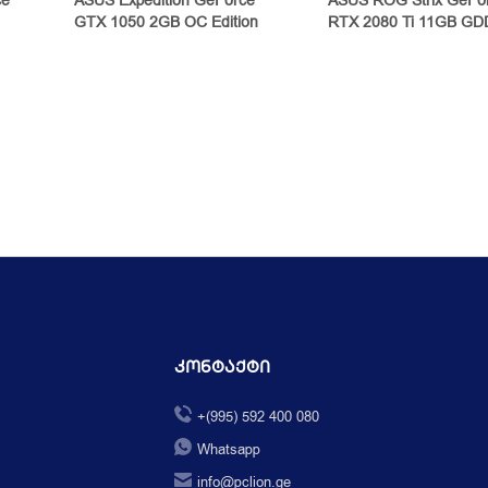
ce
ASUS Expedition GeForce
ASUS ROG Strix GeFo
GTX 1050 2GB OC Edition
RTX 2080 Ti 11GB G
Კონტაქტი
+(995) 592 400 080
Whatsapp
info@pclion.ge