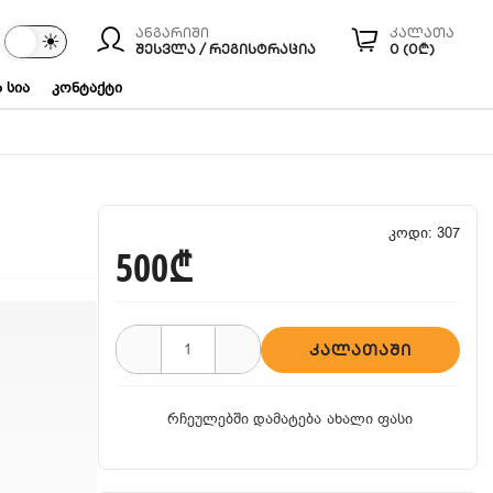
ანგარიში
კალათა
☾
☀
ები
ᲨᲔᲡᲕᲚᲐ / ᲠᲔᲒᲘᲡᲢᲠᲐᲪᲘᲐ
0 (0₾)
 სია
კონტაქტი
კოდი: 307
500₾
ᲙᲐᲚᲐᲗᲐᲨᲘ
რჩეულებში დამატება
ახალი ფასი