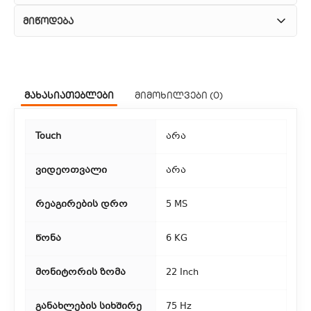
მიწოდება
1. კურიერული მომსახურება
ჩვენ გთავაზობთ კურიერის სწრაფ მომსახურებას მთელი
მახასიათებლები
მიმოხილვები (0)
თბილისის მასშტაბით.
2. თვითმომსახურება
Touch
არა
თუ გსურთ დაზოგოთ მიწოდებაზე, შეგიძლიათ თავად
აიღოთ თქვენი შეკვეთა ჩვენი ფილიალიდან.
ვიდეოთვალი
არა
3. საფოსტო მიწოდება
რეაგირების დრო
5 MS
რეგიონებიდან შეკვეთებისთვის ხელმისაწვდომია საფოსტო
წონა
6 KG
მიწოდება. მიწოდების დრო დამოკიდებულია
ადგილმდებარეობაზე.
მონიტორის ზომა
22 Inch
განახლების სიხშირე
75 Hz