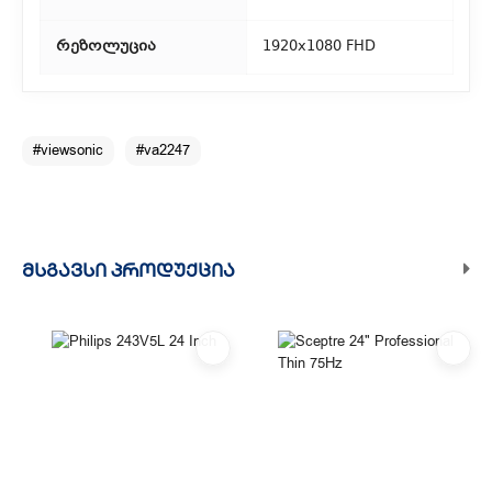
რეზოლუცია
1920x1080 FHD
#viewsonic
#va2247
ᲛᲡᲒᲐᲕᲡᲘ ᲞᲠᲝᲓᲣᲥᲪᲘᲐ