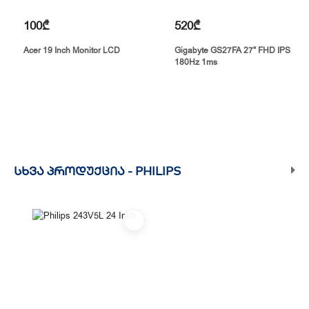
100₾
520₾
Acer 19 Inch Monitor LCD
Gigabyte GS27FA 27" FHD IPS
180Hz 1ms
ᲡᲮᲕᲐ ᲞᲠᲝᲓᲣᲥᲪᲘᲐ -
PHILIPS