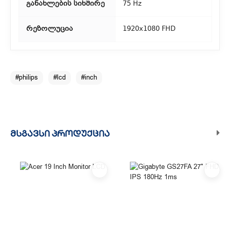
განახლების სიხშირე
75 Hz
რეზოლუცია
1920x1080 FHD
#philips
#lcd
#inch
ᲛᲡᲒᲐᲕᲡᲘ ᲞᲠᲝᲓᲣᲥᲪᲘᲐ