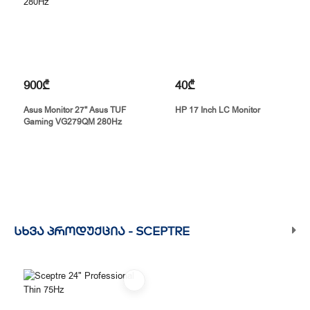
900₾
40₾
Asus Monitor 27" Asus TUF
HP 17 Inch LC Monitor
Gaming VG279QM 280Hz
ᲡᲮᲕᲐ ᲞᲠᲝᲓᲣᲥᲪᲘᲐ -
SCEPTRE