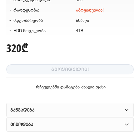
რაოდენობა:
ამოყიდულია!
მდგომარეობა
ახალი
HDD მოცულობა:
4TB
320₾
ᲐᲛᲝᲧᲘᲓᲣᲚᲘᲐ!
რჩეულებში დამატება
ახალი ფასი
განვადება
მიწოდება
1. კურიერული მომსახურება