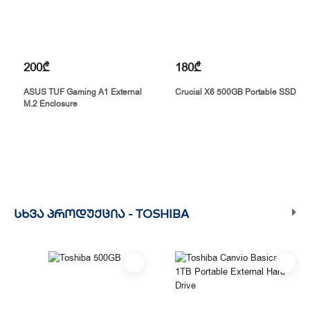
200₾
180₾
ASUS TUF Gaming A1 External
Crucial X6 500GB Portable SSD
M.2 Enclosure
ᲡᲮᲕᲐ ᲞᲠᲝᲓᲣᲥᲪᲘᲐ -
TOSHIBA