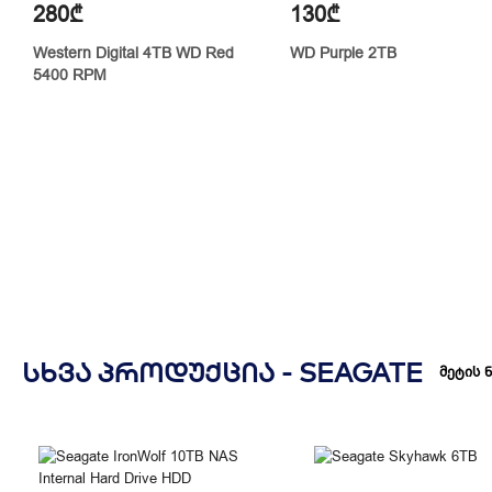
280₾
130₾
Western Digital 4TB WD Red
WD Purple 2TB
5400 RPM
ᲡᲮᲕᲐ ᲞᲠᲝᲓᲣᲥᲪᲘᲐ -
SEAGATE
მეტის 