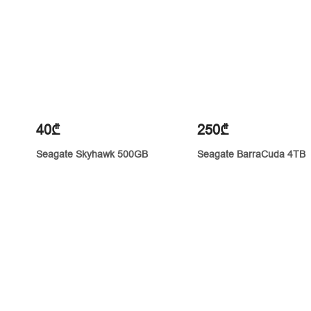
40₾
250₾
Seagate Skyhawk 500GB
Seagate BarraCuda 4TB