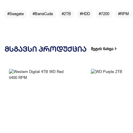
#Seagate
#BarraCuda
#2TB
#HDD
#7200
#RPM
ᲛᲡᲒᲐᲕᲡᲘ ᲞᲠᲝᲓᲣᲥᲪᲘᲐ
მეტის ნახვა