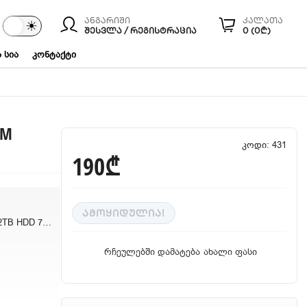
ანგარიში
კალათა
☾
☀
ები
ᲨᲔᲡᲕᲚᲐ / ᲠᲔᲒᲘᲡᲢᲠᲐᲪᲘᲐ
0 (0₾)
 სია
კონტაქტი
PM
კოდი: 431
190₾
ᲐᲛᲝᲧᲘᲓᲣᲚᲘᲐ!
Seagate BarraCuda 2TB HDD 7200 RPM
რჩეულებში დამატება
ახალი ფასი