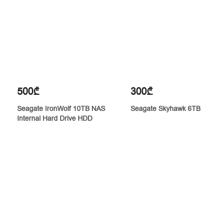
500₾
300₾
Seagate IronWolf 10TB NAS
Seagate Skyhawk 6TB
Internal Hard Drive HDD