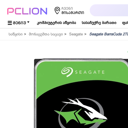
საძიებო
ჩვენი
სიტყვა...
ᲛᲘᲡᲐᲛᲐᲠᲗᲘ
ᲛᲔᲜᲘᲣ
კომპიუტერის აწყობა
სასაჩუქრე ბარათი
ფა
საწყისი
მონაცემთა საცავი
Seagate
Seagate BarraCuda 2