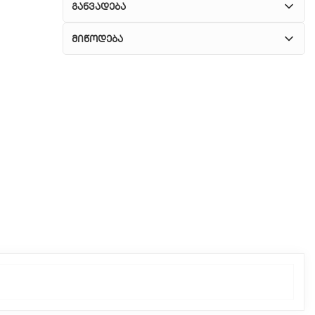
განვადება
მიწოდება
1. კურიერული მომსახურება
ჩვენ გთავაზობთ კურიერის სწრაფ მომსახურებას
მთელი თბილისის მასშტაბით.
2. თვითმომსახურება
თუ გსურთ დაზოგოთ მიწოდებაზე, შეგიძლიათ
თავად აიღოთ თქვენი შეკვეთა ჩვენი
ფილიალიდან.
3. საფოსტო მიწოდება
რეგიონებიდან შეკვეთებისთვის ხელმისაწვდომია
საფოსტო მიწოდება. მიწოდების დრო
დამოკიდებულია ადგილმდებარეობაზე.