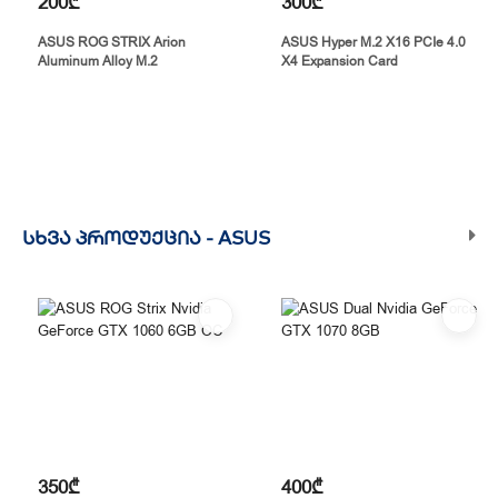
200₾
300₾
ASUS ROG STRIX Arion
ASUS Hyper M.2 X16 PCIe 4.0
Aluminum Alloy M.2
X4 Expansion Card
ᲡᲮᲕᲐ ᲞᲠᲝᲓᲣᲥᲪᲘᲐ -
ASUS
350₾
400₾