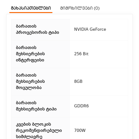
ჩვენ გთავაზობთ კურიერის სწრაფ მომსახურებას მთელი
მახასიათებლები
მიმოხილვები (0)
თბილისის მასშტაბით.
2. თვითმომსახურება
ბარათის
NVIDIA GeForce
პროცესორის ტიპი
თუ გსურთ დაზოგოთ მიწოდებაზე, შეგიძლიათ თავად
აიღოთ თქვენი შეკვეთა ჩვენი ფილიალიდან.
ბარათის
მეხსიერების
256 Bit
3. საფოსტო მიწოდება
ინტერფეისი
რეგიონებიდან შეკვეთებისთვის ხელმისაწვდომია საფოსტო
მიწოდება. მიწოდების დრო დამოკიდებულია
ბარათის
ადგილმდებარეობაზე.
მეხსიერების
8GB
მოცულობა
ბარათის
GDDR6
მეხსიერების ტიპი
კვების ბლოკის
რეკომენდირებული
700W
სიმძლავრე