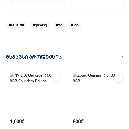
#asus tuf
#gaming
#rtx
#8gb
ᲛᲡᲒᲐᲕᲡᲘ ᲞᲠᲝᲓᲣᲥᲪᲘᲐ
1,000₾
800₾