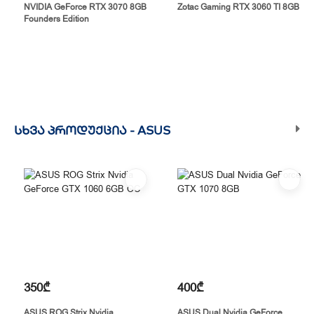
NVIDIA GeForce RTX 3070 8GB
Zotac Gaming RTX 3060 TI 8GB
Founders Edition
ᲡᲮᲕᲐ ᲞᲠᲝᲓᲣᲥᲪᲘᲐ -
ASUS
350₾
400₾
ASUS ROG Strix Nvidia
ASUS Dual Nvidia GeForce