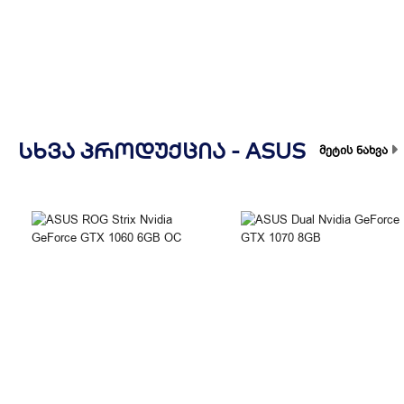
ᲡᲮᲕᲐ ᲞᲠᲝᲓᲣᲥᲪᲘᲐ -
ASUS
მეტის ნახვა