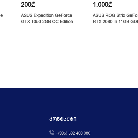
200₾
1,000₾
ce
ASUS Expedition GeForce
ASUS ROG Strix GeFo
GTX 1050 2GB OC Edition
RTX 2080 Ti 11GB G
Კონტაქტი
+(995) 592 400 080