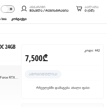
ანგარიში
კალათა
☾
☀
ები
ᲨᲔᲡᲕᲚᲐ / ᲠᲔᲒᲘᲡᲢᲠᲐᲪᲘᲐ
0 (0₾)
 სია
კონტაქტი
OC 24GB
კოდი: 442
7,500₾
ᲐᲛᲝᲧᲘᲓᲣᲚᲘᲐ!
ASUS ROG Strix GeForce RTX® 4090 OC 24GB
რჩეულებში დამატება
ახალი ფასი