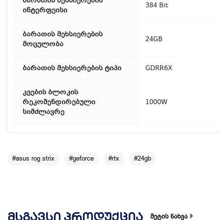
ბარათის მეხსიერების
384 Bit
ინტერფეისი
ბარათის მეხსიერების
24GB
მოცულობა
ბარათის მეხსიერების ტიპი
GDRR6X
კვების ბლოკის
რეკომენდირებული
1000W
სიმძლავრე
#asus rog strix
#geforce
#rtx
#24gb
ᲛᲡᲒᲐᲕᲡᲘ ᲞᲠᲝᲓᲣᲥᲪᲘᲐ
მეტის ნახვა