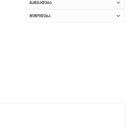
განვადება
მიწოდება
1. კურიერული მომსახურება
ჩვენ გთავაზობთ კურიერის სწრაფ მომსახურებას
მთელი თბილისის მასშტაბით.
2. თვითმომსახურება
თუ გსურთ დაზოგოთ მიწოდებაზე, შეგიძლიათ
თავად აიღოთ თქვენი შეკვეთა ჩვენი
ფილიალიდან.
3. საფოსტო მიწოდება
რეგიონებიდან შეკვეთებისთვის ხელმისაწვდომია
საფოსტო მიწოდება. მიწოდების დრო
დამოკიდებულია ადგილმდებარეობაზე.