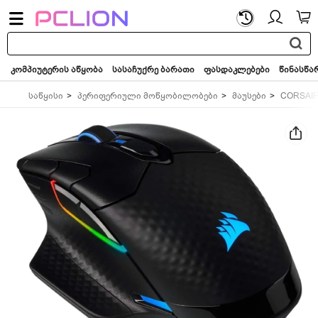
საძიებო
სიტყვა...
კომპიუტერის აწყობა
სასაჩუქრე ბარათი
ფასდაკლებები
წინასწა
საწყისი
პერიფერიული მოწყობილობები
მაუსები
CORSAI