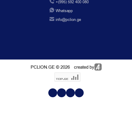
+(995) 592 400 080
Whatsapp
info@pclion.ge
PCLION.GE © 2026
created by