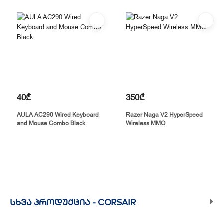
40₾
350₾
AULA AC290 Wired Keyboard
Razer Naga V2 HyperSpeed
and Mouse Combo Black
Wireless MMO
ᲡᲮᲕᲐ ᲞᲠᲝᲓᲣᲥᲪᲘᲐ -
CORSAIR