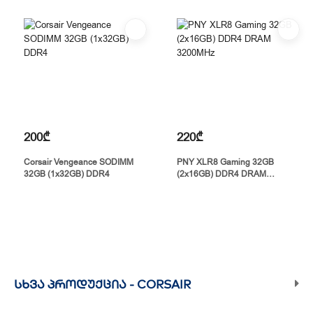
200₾
220₾
Corsair Vengeance SODIMM
PNY XLR8 Gaming 32GB
32GB (1x32GB) DDR4
(2x16GB) DDR4 DRAM
3200MHz
ᲡᲮᲕᲐ ᲞᲠᲝᲓᲣᲥᲪᲘᲐ -
CORSAIR