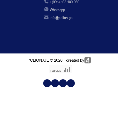
+(995) 592 400 080
Whatsapp
info@pclion.ge
PCLION.GE © 2026
created by