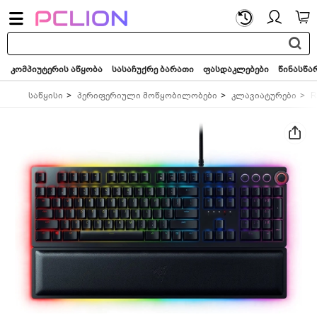
საძიებო
სიტყვა...
კომპიუტერის აწყობა
სასაჩუქრე ბარათი
ფასდაკლებები
წინასწა
საწყისი
პერიფერიული მოწყობილობები
კლავიატურები
R