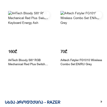
160₾
70₾
A4Tech Bloody S87 RGB
A4tech Fstyler FG1010 Wireless
Mechanical Red Plus Switch
Combo Set EN/RU Grey
Keyboard Energy Ash
ᲡᲮᲕᲐ ᲞᲠᲝᲓᲣᲥᲪᲘᲐ -
RAZER