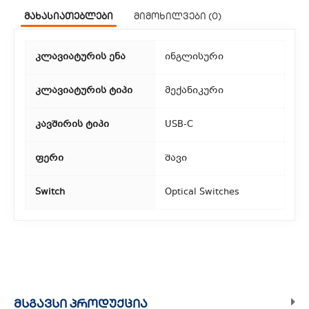
მახასიათებლები
მიმოხილვები (0)
თბილისის მასშტაბით.
2. თვითმომსახურება
კლავიატურის ენა
ინგლისური
თუ გსურთ დაზოგოთ მიწოდებაზე, შეგიძლიათ თავად
აიღოთ თქვენი შეკვეთა ჩვენი ფილიალიდან.
კლავიატურის ტიპი
მექანიკური
3. საფოსტო მიწოდება
კავშირის ტიპი
USB-C
რეგიონებიდან შეკვეთებისთვის ხელმისაწვდომია საფოსტო
ფერი
შავი
მიწოდება. მიწოდების დრო დამოკიდებულია
ადგილმდებარეობაზე.
Switch
Optical Switches
ᲛᲡᲒᲐᲕᲡᲘ ᲞᲠᲝᲓᲣᲥᲪᲘᲐ