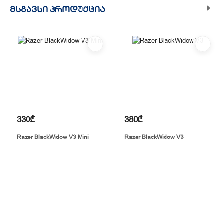
ᲛᲡᲒᲐᲕᲡᲘ ᲞᲠᲝᲓᲣᲥᲪᲘᲐ
330₾
380₾
Razer BlackWidow V3 Mini
Razer BlackWidow V3