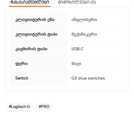
მახასიათებლები
მიმოხილვები (0)
თბილისის მასშტაბით.
2. თვითმომსახურება
კლავიატურის ენა
ინგლისური
თუ გსურთ დაზოგოთ მიწოდებაზე, შეგიძლიათ თავად
აიღოთ თქვენი შეკვეთა ჩვენი ფილიალიდან.
კლავიატურის ტიპი
მექანიკური
3. საფოსტო მიწოდება
კავშირის ტიპი
USB-C
რეგიონებიდან შეკვეთებისთვის ხელმისაწვდომია საფოსტო
ფერი
შავი
მიწოდება. მიწოდების დრო დამოკიდებულია
ადგილმდებარეობაზე.
Switch
GX blue switches
#Logitech-G
#PRO