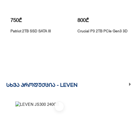
750₾
800₾
Patriot 2TB SSD SATA III
Crucial P3 2TB PCIe Gen3 3D
ᲡᲮᲕᲐ ᲞᲠᲝᲓᲣᲥᲪᲘᲐ -
LEVEN