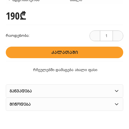
190₾
რაოდენობა:
ᲙᲐᲚᲐᲗᲐᲨᲘ
რჩეულებში დამატება
ახალი ფასი
განვადება
მიწოდება
1. კურიერული მომსახურება
ჩვენ გთავაზობთ კურიერის სწრაფ მომსახურებას მთელი