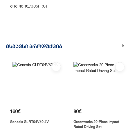
მიმოხილვები (0)
თბილისის მასშტაბით.
2. თვითმომსახურება
თუ გსურთ დაზოგოთ მიწოდებაზე, შეგიძლიათ თავად
აიღოთ თქვენი შეკვეთა ჩვენი ფილიალიდან.
ᲛᲡᲒᲐᲕᲡᲘ ᲞᲠᲝᲓᲣᲥᲪᲘᲐ
3. საფოსტო მიწოდება
რეგიონებიდან შეკვეთებისთვის ხელმისაწვდომია საფოსტო
მიწოდება. მიწოდების დრო დამოკიდებულია
ადგილმდებარეობაზე.
160₾
80₾
Genesis GLRT04V50 4V
Greenworks 20-Piece Impact
Rated Driving Set