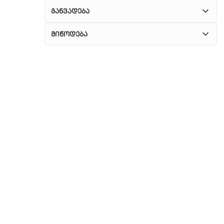
განვადება
მიწოდება
1. კურიერული მომსახურება
ჩვენ გთავაზობთ კურიერის სწრაფ მომსახურებას
მთელი თბილისის მასშტაბით.
2. თვითმომსახურება
თუ გსურთ დაზოგოთ მიწოდებაზე, შეგიძლიათ
თავად აიღოთ თქვენი შეკვეთა ჩვენი
ფილიალიდან.
3. საფოსტო მიწოდება
რეგიონებიდან შეკვეთებისთვის ხელმისაწვდომია
საფოსტო მიწოდება. მიწოდების დრო
დამოკიდებულია ადგილმდებარეობაზე.