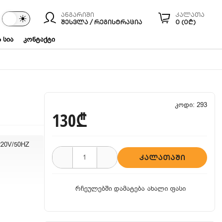
ანგარიში
კალათა
☾
☀
ები
ᲨᲔᲡᲕᲚᲐ / ᲠᲔᲒᲘᲡᲢᲠᲐᲪᲘᲐ
0 (0₾)
 სია
კონტაქტი
კოდი: 293
130₾
220V/50HZ
ᲙᲐᲚᲐᲗᲐᲨᲘ
რჩეულებში დამატება
ახალი ფასი