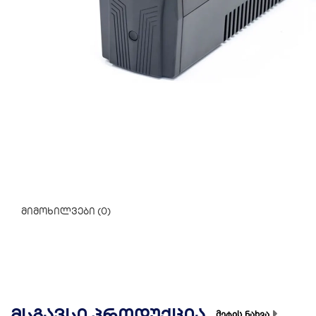
მიმოხილვები (0)
ᲛᲡᲒᲐᲕᲡᲘ ᲞᲠᲝᲓᲣᲥᲪᲘᲐ
მეტის ნახვა