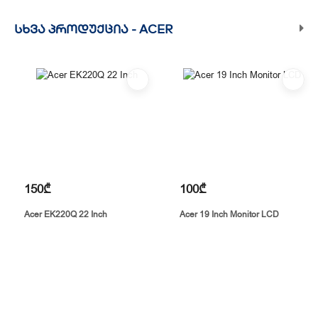
ᲡᲮᲕᲐ ᲞᲠᲝᲓᲣᲥᲪᲘᲐ -
ACER
150₾
100₾
Acer EK220Q 22 Inch
Acer 19 Inch Monitor LCD