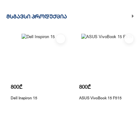
ᲛᲡᲒᲐᲕᲡᲘ ᲞᲠᲝᲓᲣᲥᲪᲘᲐ
800₾
800₾
Dell Inspiron 15
ASUS VivoBook 15 F515