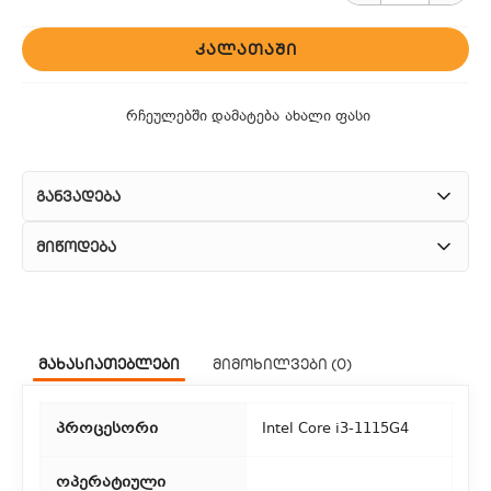
ᲙᲐᲚᲐᲗᲐᲨᲘ
რჩეულებში დამატება
ახალი ფასი
განვადება
მიწოდება
1. კურიერული მომსახურება
ჩვენ გთავაზობთ კურიერის სწრაფ მომსახურებას მთელი
მახასიათებლები
მიმოხილვები (0)
თბილისის მასშტაბით.
2. თვითმომსახურება
პროცესორი
Intel Core i3-1115G4
თუ გსურთ დაზოგოთ მიწოდებაზე, შეგიძლიათ თავად
აიღოთ თქვენი შეკვეთა ჩვენი ფილიალიდან.
ოპერატიული