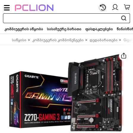
საძიებო
სიტყვა...
კომპიუტერის აწყობა
სასაჩუქრე ბარათი
ფასდაკლებები
წინასწა
საწყისი
კომპიუტერის კომპონენტები
დედაბარათები
Gigab