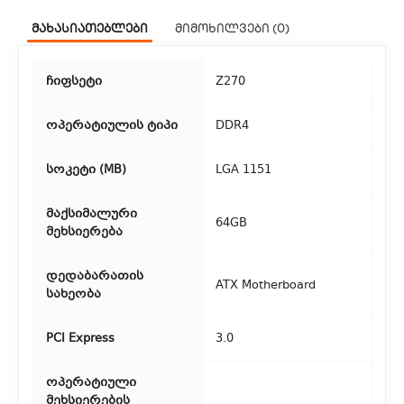
ჩვენ გთავაზობთ კურიერის სწრაფ მომსახურებას მთელი
მახასიათებლები
მიმოხილვები (0)
თბილისის მასშტაბით.
2. თვითმომსახურება
ჩიფსეტი
Z270
თუ გსურთ დაზოგოთ მიწოდებაზე, შეგიძლიათ თავად
აიღოთ თქვენი შეკვეთა ჩვენი ფილიალიდან.
ოპერატიულის ტიპი
DDR4
3. საფოსტო მიწოდება
სოკეტი (MB)
LGA 1151
რეგიონებიდან შეკვეთებისთვის ხელმისაწვდომია საფოსტო
მაქსიმალური
მიწოდება. მიწოდების დრო დამოკიდებულია
64GB
მეხსიერება
ადგილმდებარეობაზე.
დედაბარათის
ATX Motherboard
სახეობა
PCI Express
3.0
ოპერატიული
მეხსიერების