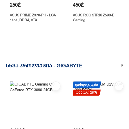
250₾
450₾
ASUS PRIME Z370-P II - LGA
ASUS ROG STRIX Z590-E
1151, DDR4, ATX
Gaming
ᲡᲮᲕᲐ ᲞᲠᲝᲓᲣᲥᲪᲘᲐ -
GIGABYTE
ᲤᲐᲡᲓᲐᲙᲚᲔᲑᲐ
დაზოგე 20%