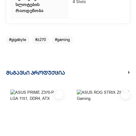
4 Slots
სლოტების
რაოდენობა
#gigabyte
#z270
#gaming
ᲛᲡᲒᲐᲕᲡᲘ ᲞᲠᲝᲓᲣᲥᲪᲘᲐ