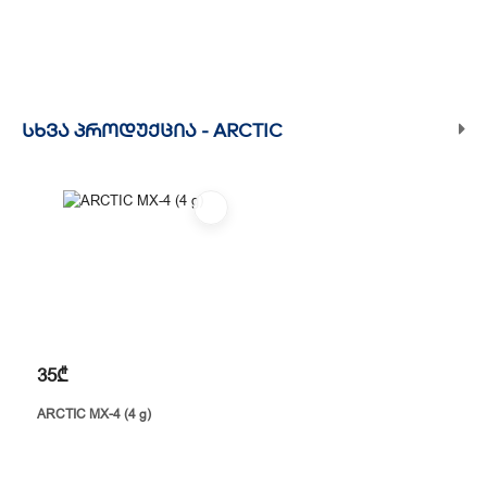
ᲡᲮᲕᲐ ᲞᲠᲝᲓᲣᲥᲪᲘᲐ -
ARCTIC
35₾
ARCTIC MX-4 (4 g)