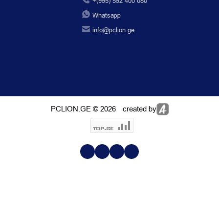
+(995) 592 400 080
Whatsapp
info@pclion.ge
PCLION.GE © 2026
created by