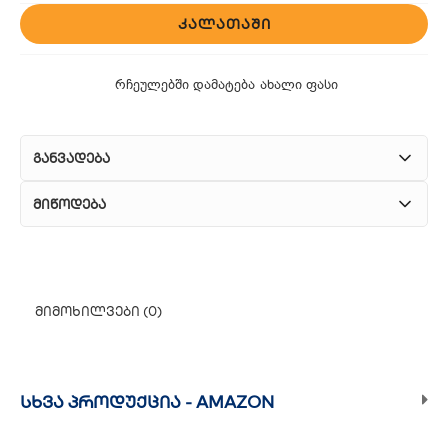
ᲙᲐᲚᲐᲗᲐᲨᲘ
რჩეულებში დამატება
ახალი ფასი
განვადება
მიწოდება
1. კურიერული მომსახურება
ჩვენ გთავაზობთ კურიერის სწრაფ მომსახურებას მთელი
მიმოხილვები (0)
თბილისის მასშტაბით.
2. თვითმომსახურება
თუ გსურთ დაზოგოთ მიწოდებაზე, შეგიძლიათ თავად
ᲡᲮᲕᲐ ᲞᲠᲝᲓᲣᲥᲪᲘᲐ -
AMAZON
აიღოთ თქვენი შეკვეთა ჩვენი ფილიალიდან.