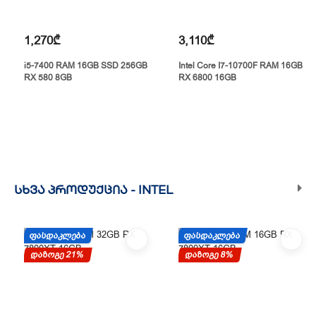
1,270₾
3,110₾
i5-7400 RAM 16GB SSD 256GB
Intel Core I7-10700F RAM 16GB
RX 580 8GB
RX 6800 16GB
ᲡᲮᲕᲐ ᲞᲠᲝᲓᲣᲥᲪᲘᲐ -
INTEL
ᲤᲐᲡᲓᲐᲙᲚᲔᲑᲐ
ᲤᲐᲡᲓᲐᲙᲚᲔᲑᲐ
დაზოგე 21%
დაზოგე 8%