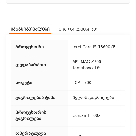
1. კურიერული მომსახურება
ჩვენ გთავაზობთ კურიერის სწრაფ მომსახურებას მთელი
მახასიათებლები
მიმოხილვები (0)
თბილისის მასშტაბით.
2. თვითმომსახურება
პროცესორი
Intel Core I5-13600KF
თუ გსურთ დაზოგოთ მიწოდებაზე, შეგიძლიათ თავად
აიღოთ თქვენი შეკვეთა ჩვენი ფილიალიდან.
MSI MAG Z790
დედაბარათი
Tomahawk D5
3. საფოსტო მიწოდება
სოკეტი
LGA 1700
რეგიონებიდან შეკვეთებისთვის ხელმისაწვდომია საფოსტო
მიწოდება. მიწოდების დრო დამოკიდებულია
გაგრილების ტიპი
წყლის გაგრილება
ადგილმდებარეობაზე.
პროცესორის
Corsair H100X
გაგრილება
ოპერატიული