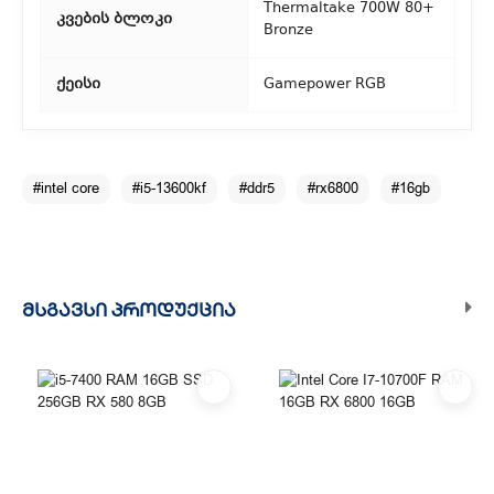
Thermaltake 700W 80+
კვების ბლოკი
Bronze
ქეისი
Gamepower RGB
#intel core
#i5-13600kf
#ddr5
#rx6800
#16gb
ᲛᲡᲒᲐᲕᲡᲘ ᲞᲠᲝᲓᲣᲥᲪᲘᲐ