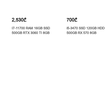
2,530₾
700₾
I7-11700 RAM 16GB SSD
i5-3470 SSD 120GB HDD
500GB RTX 3060 TI 8GB
500GB RX 570 8GB