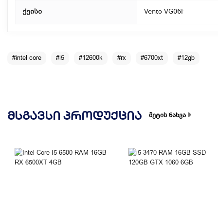
ქეისი
Vento VG06F
#intel core
#i5
#12600k
#rx
#6700xt
#12gb
ᲛᲡᲒᲐᲕᲡᲘ ᲞᲠᲝᲓᲣᲥᲪᲘᲐ
მეტის ნახვა