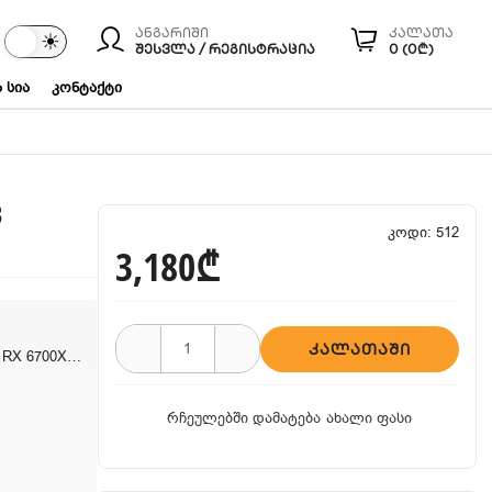
ანგარიში
კალათა
☾
☀
ები
ᲨᲔᲡᲕᲚᲐ / ᲠᲔᲒᲘᲡᲢᲠᲐᲪᲘᲐ
0 (0₾)
 სია
კონტაქტი
B
კოდი: 512
3,180₾
ᲙᲐᲚᲐᲗᲐᲨᲘ
Intel Core I5-12600K RX 6700XT 12GB
რჩეულებში დამატება
ახალი ფასი