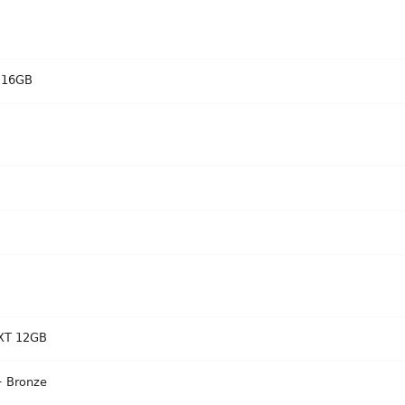
 16GB
0XT 12GB
 Bronze