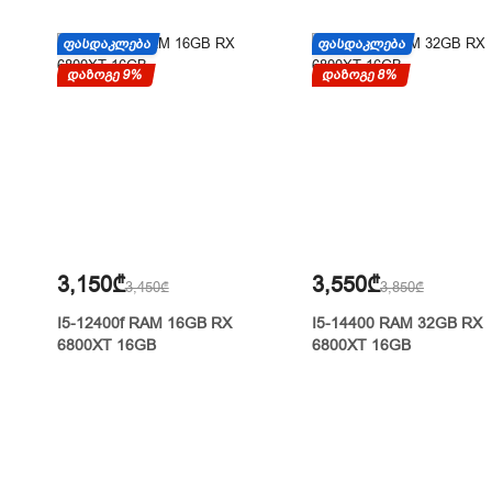
ᲤᲐᲡᲓᲐᲙᲚᲔᲑᲐ
ᲤᲐᲡᲓᲐᲙᲚᲔᲑᲐ
დაზოგე 9%
დაზოგე 8%
3,150₾
3,550₾
3,450₾
3,850₾
I5-12400f RAM 16GB RX
I5-14400 RAM 32GB RX
6800XT 16GB
6800XT 16GB