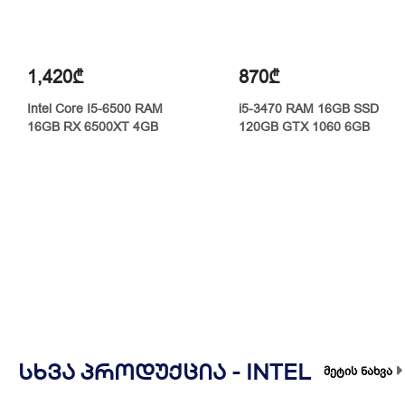
1,420₾
870₾
Intel Core I5-6500 RAM
i5-3470 RAM 16GB SSD
16GB RX 6500XT 4GB
120GB GTX 1060 6GB
ᲡᲮᲕᲐ ᲞᲠᲝᲓᲣᲥᲪᲘᲐ -
INTEL
მეტის ნახვა