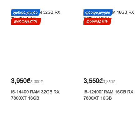
ᲤᲐᲡᲓᲐᲙᲚᲔᲑᲐ
ᲤᲐᲡᲓᲐᲙᲚᲔᲑᲐ
დაზოგე 21%
დაზოგე 8%
3,950₾
3,550₾
5,000₾
3,850₾
I5-14400 RAM 32GB RX
I5-12400f RAM 16GB RX
7800XT 16GB
7800XT 16GB