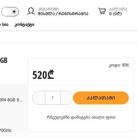
ანგარიში
კალათა
☾
☀
ები
ᲨᲔᲡᲕᲚᲐ / ᲠᲔᲒᲘᲡᲢᲠᲐᲪᲘᲐ
0 (0₾)
 სია
კონტაქტი
0GB
კოდი: 835
520₾
ᲙᲐᲚᲐᲗᲐᲨᲘ
Intel Core I3-8100 DDR4 8GB SSD 120GB
რჩეულებში დამატება
ახალი ფასი
3.70GHz