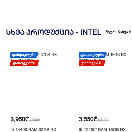
ᲡᲮᲕᲐ ᲞᲠᲝᲓᲣᲥᲪᲘᲐ -
INTEL
მეტის ნახვა
ᲤᲐᲡᲓᲐᲙᲚᲔᲑᲐ
ᲤᲐᲡᲓᲐᲙᲚᲔᲑᲐ
დაზოგე 21%
დაზოგე 8%
3,950₾
3,550₾
5,000₾
3,850₾
I5-14400 RAM 32GB RX
I5-12400f RAM 16GB RX