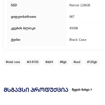
SSD
Patriot 128GB
ვიდეობარათი
INT
კვების ბლოკი
450W
ქეისი
Black Case
#intel core
#i3-8100
#ddr4
#8gb
#ssd
#120gb
ᲛᲡᲒᲐᲕᲡᲘ ᲞᲠᲝᲓᲣᲥᲪᲘᲐ
მეტის ნახვა