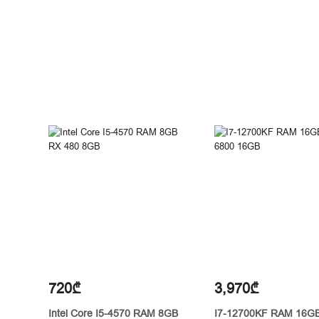
720₾
3,970₾
Intel Core I5-4570 RAM 8GB
I7-12700KF RAM 16G