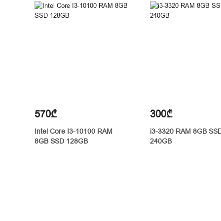
570₾
300₾
Intel Core I3-10100 RAM
i3-3320 RAM 8GB SS
8GB SSD 128GB
240GB