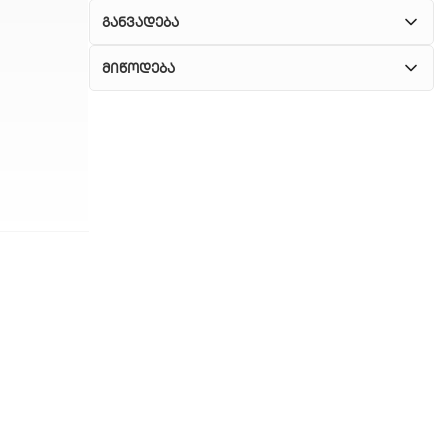
განვადება
მიწოდება
1. კურიერული მომსახურება
ჩვენ გთავაზობთ კურიერის სწრაფ მომსახურებას
მთელი თბილისის მასშტაბით.
2. თვითმომსახურება
თუ გსურთ დაზოგოთ მიწოდებაზე, შეგიძლიათ
თავად აიღოთ თქვენი შეკვეთა ჩვენი
ფილიალიდან.
3. საფოსტო მიწოდება
რეგიონებიდან შეკვეთებისთვის ხელმისაწვდომია
საფოსტო მიწოდება. მიწოდების დრო
დამოკიდებულია ადგილმდებარეობაზე.