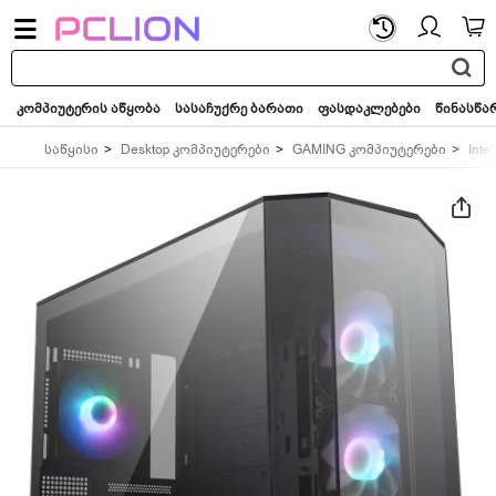
საძიებო
სიტყვა...
კომპიუტერის აწყობა
სასაჩუქრე ბარათი
ფასდაკლებები
წინასწა
საწყისი
Desktop კომპიუტერები
GAMING კომპიუტერები
Intel