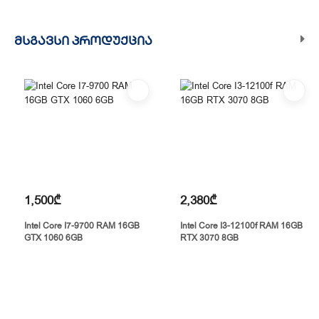
ᲛᲡᲒᲐᲕᲡᲘ ᲞᲠᲝᲓᲣᲥᲪᲘᲐ
1,500₾
2,380₾
Intel Core I7-9700 RAM 16GB
Intel Core I3-12100f RAM 16GB
GTX 1060 6GB
RTX 3070 8GB