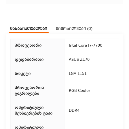
1. კურიერული მომსახურება
ჩვენ გთავაზობთ კურიერის სწრაფ მომსახურებას მთელი
მახასიათებლები
მიმოხილვები (0)
თბილისის მასშტაბით.
2. თვითმომსახურება
პროცესორი
Intel Core I7-7700
თუ გსურთ დაზოგოთ მიწოდებაზე, შეგიძლიათ თავად
აიღოთ თქვენი შეკვეთა ჩვენი ფილიალიდან.
დედაბარათი
ASUS Z170
3. საფოსტო მიწოდება
სოკეტი
LGA 1151
რეგიონებიდან შეკვეთებისთვის ხელმისაწვდომია საფოსტო
პროცესორის
მიწოდება. მიწოდების დრო დამოკიდებულია
RGB Cooler
გაგრილება
ადგილმდებარეობაზე.
ოპერატიული
DDR4
მეხსიერების ტიპი
ოპერატიული