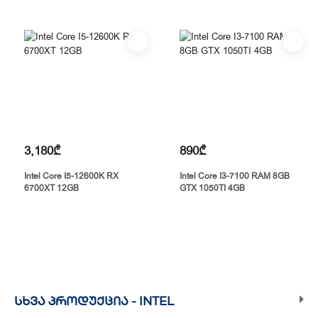
3,180₾
890₾
Intel Core I5-12600K RX
Intel Core I3-7100 RAM 8GB
6700XT 12GB
GTX 1050TI 4GB
ᲡᲮᲕᲐ ᲞᲠᲝᲓᲣᲥᲪᲘᲐ -
INTEL