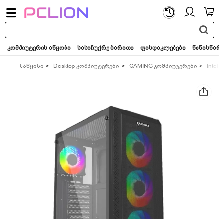
საძიებო
სიტყვა...
კომპიუტერის აწყობა
სასაჩუქრე ბარათი
ფასდაკლებები
წინასწა
საწყისი
Desktop კომპიუტერები
GAMING კომპიუტერები
Intel