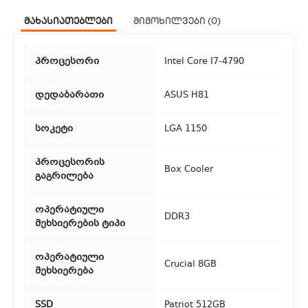
ჩვენ გთავაზობთ კურიერის სწრაფ მომსახურებას მთელი
მახასიათებლები
მიმოხილვები (0)
თბილისის მასშტაბით.
2. თვითმომსახურება
პროცესორი
Intel Core I7-4790
თუ გსურთ დაზოგოთ მიწოდებაზე, შეგიძლიათ თავად
აიღოთ თქვენი შეკვეთა ჩვენი ფილიალიდან.
დედაბარათი
ASUS H81
3. საფოსტო მიწოდება
სოკეტი
LGA 1150
რეგიონებიდან შეკვეთებისთვის ხელმისაწვდომია საფოსტო
პროცესორის
მიწოდება. მიწოდების დრო დამოკიდებულია
Box Cooler
გაგრილება
ადგილმდებარეობაზე.
ოპერატიული
DDR3
მეხსიერების ტიპი
ოპერატიული
Crucial 8GB
მეხსიერება
SSD
Patriot 512GB